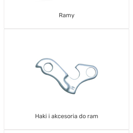
TRENING
Ramy
WYPRZEDAŻ
OUTLET
NOWOŚCI
BONY
PROMOCJE
KONTAKT
Kup bon podarunkowy
EN
Zestawy opon Vittoria teraz w
promocji z eBonem 60zł na kolejne
Kup bon podarunkowy
zakupy!
Sprawdź teraz >>>
Haki i akcesoria do ram