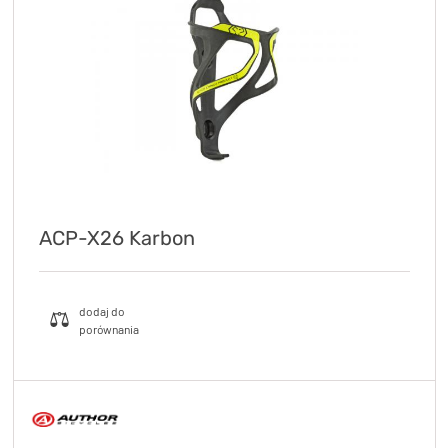
KryptoFlex Key Cable
34,90 zł*
89,00 zł*
ACP-X26 Karbon