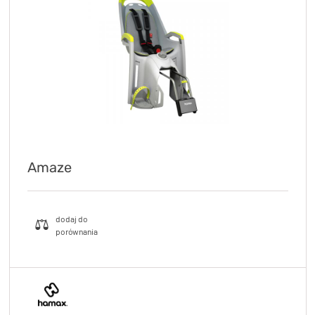
KryptoFlex Key Cable
34,90 zł*
89,00 zł*
Amaze