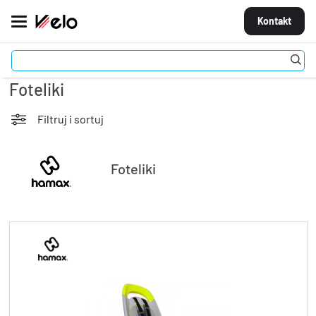
Kontakt
Akcesoria
Foteliki
MARKI
ROWERY
Filtruj i sortuj
CZĘŚCI
Foteliki
AKCESORIA
STROJE
OGUMIENIE
KOŁA