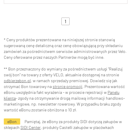
1
* Ceny produktów prezentowane na niniejszej stronie stanowią
sugerowaną cenę detaliczną oraz cenę obowiązującą przy składaniu
zamówień za pośrednictwem serwisów administrowanych przez Velo.
Ceny oferowane przez naszych Partnerów mogą być inne.
** Bon przeznaczony do wymiany za pośrednictwem usługi "Realizuj
swój bon" na towary z oferty VELO, aktualnie dostępnej na stronie
odbierzebon.pl
, w ramach sprzedaży premiowej. Dowiedz się jak
otrzymać Bon towarowy na
stronie promocji
. Prezentowana wartość
eBonu uwzględnia fakt wyrażenia - w procesie rejestracji w
Panelu
klienta
- zgody na otrzymywanie drogą mailową informacji handlowo-
marketingowe, np. newsletter rowerowy. W przypadku braku zgody
wartość eBonu zostanie obniżona o 10 zł.
eBon
Pamiętaj, że eBony za produkty SIDI dotyczą zakupów w
sklepach
SIDI Center
, produkty Castelli zakupów w placówkach