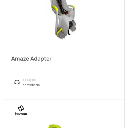
TRENING
WYPRZEDAŻ
OUTLET
NOWOŚCI
BONY
PROMOCJE
Amaze Adapter
KONTAKT
Kup bon podarunkowy
EN
Zestawy opon Vittoria teraz w
promocji z eBonem 60zł na kolejne
Kup bon podarunkowy
zakupy!
Sprawdź teraz >>>