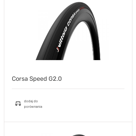
KryptoFlex Key Cable
34,90 zł*
89,00 zł*
Corsa Speed G2.0