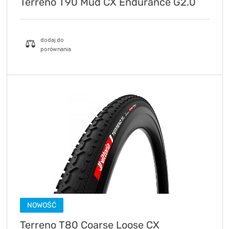
Terreno T90 Mud CX Endurance G2.0
NOWOŚĆ
Terreno T80 Coarse Loose CX