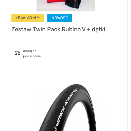
eBon: 60 zł**
NOWOŚĆ
Zestaw Twin Pack Rubino V + dętki