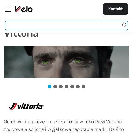
Kontakt
Vittoria
MARKI
ROWERY
CZĘŚCI
AKCESORIA
STROJE
OGUMIENIE
KOŁA
Od chwili rozpoczęcia działalności w roku 1953 Vittoria
zbudowała solidną i wyjątkową reputacje marki. Dziś to