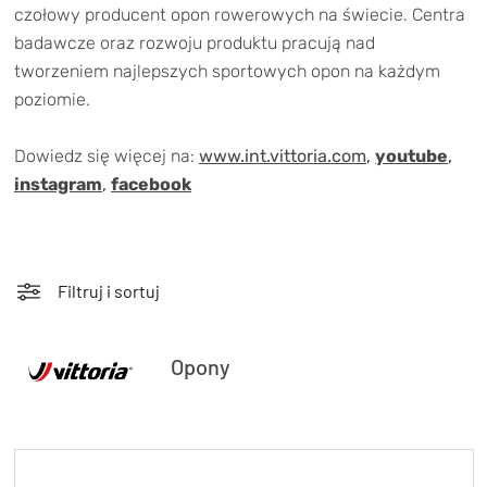
TRENING
czołowy producent opon rowerowych na świecie. Centra
badawcze oraz rozwoju produktu pracują nad
WYPRZEDAŻ
tworzeniem najlepszych sportowych opon na każdym
poziomie.
OUTLET
Dowiedz się więcej na:
www.int.vittoria.com
,
youtube
,
NOWOŚCI
instagram
,
facebook
BONY
PROMOCJE
KONTAKT
Kup bon podarunkowy
EN
Filtruj i sortuj
Zestawy opon Vittoria teraz w
promocji z eBonem 60zł na kolejne
Kup bon podarunkowy
Opony
zakupy!
Sprawdź teraz >>>