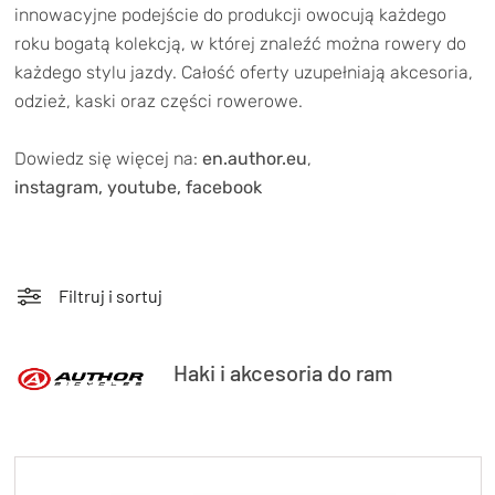
TRENING
innowacyjne podejście do produkcji owocują każdego
roku bogatą kolekcją, w której znaleźć można rowery do
WYPRZEDAŻ
każdego stylu jazdy. Całość oferty uzupełniają akcesoria,
odzież, kaski oraz części rowerowe.
OUTLET
Dowiedz się więcej na:
en.author.eu
,
NOWOŚCI
instagram
,
youtube
,
facebook
BONY
PROMOCJE
KONTAKT
Kup bon podarunkowy
EN
Filtruj i sortuj
Zestawy opon Vittoria teraz w
promocji z eBonem 60zł na kolejne
Kup bon podarunkowy
Haki i akcesoria do ram
zakupy!
Sprawdź teraz >>>