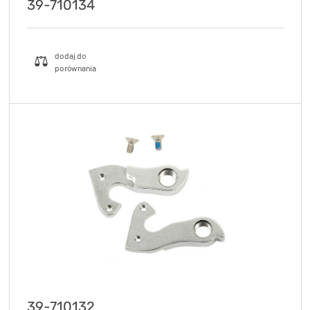
39-710134
39-710132