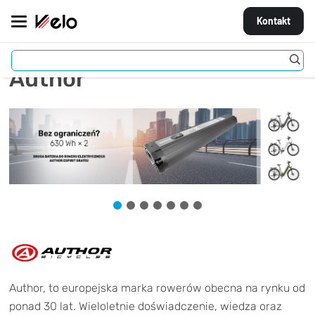
Kontakt
Author
MARKI
ROWERY
CZĘŚCI
AKCESORIA
STROJE
OGUMIENIE
KOŁA
Author, to europejska marka rowerów obecna na rynku od
ponad 30 lat. Wieloletnie doświadczenie, wiedza oraz