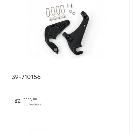
KryptoFlex Key Cable
34,90 zł*
89,00 zł*
39-710156