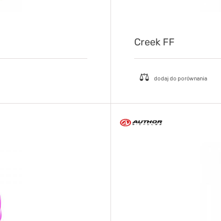
Creek FF