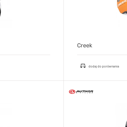
Creek