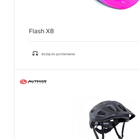
Flash X8