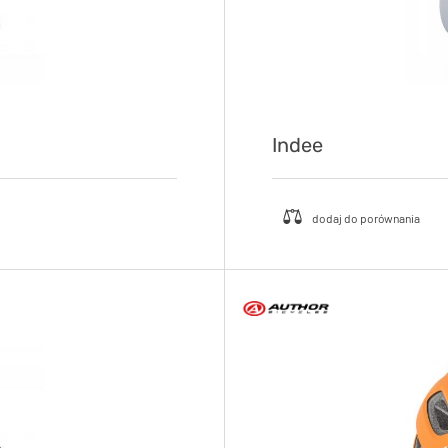
Indee