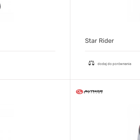
Star Rider