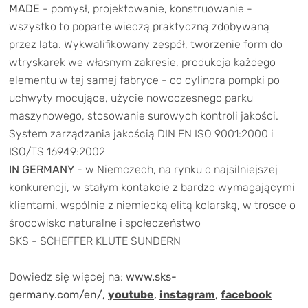
TRENING
MADE
- pomysł, projektowanie, konstruowanie -
wszystko to poparte wiedzą praktyczną zdobywaną
WYPRZEDAŻ
przez lata. Wykwalifikowany zespół, tworzenie form do
wtryskarek we własnym zakresie, produkcja każdego
OUTLET
elementu w tej samej fabryce - od cylindra pompki po
uchwyty mocujące, użycie nowoczesnego parku
NOWOŚCI
maszynowego, stosowanie surowych kontroli jakości.
BONY
System zarządzania jakością DIN EN ISO 9001:2000 i
PROMOCJE
ISO/TS 16949:2002
KONTAKT
IN GERMANY
- w Niemczech, na rynku o najsilniejszej
Kup bon podarunkowy
EN
Zestawy opon Vittoria teraz w
konkurencji, w stałym kontakcie z bardzo wymagającymi
klientami, wspólnie z niemiecką elitą kolarską, w trosce o
promocji z eBonem 60zł na kolejne
środowisko naturalne i społeczeństwo
Kup bon podarunkowy
zakupy!
SKS - SCHEFFER KLUTE SUNDERN
Sprawdź teraz >>>
Dowiedz się więcej na:
www.sks-
germany.com/en/
,
youtube
,
instagram
,
facebook