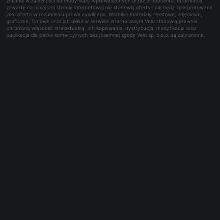
zmianie w zależności od modyfikacji wprowadzonych przez producenta. Informacje
zawarte na niniejszej stronie internetowej nie stanowią oferty i nie będą interpretowane
jako oferta w rozumieniu prawa cywilnego. Wszelkie materiały tekstowe, zdjęciowe,
graficzne, filmowe oraz ich układ w serwisie internetowym Velo stanowią prawnie
chronioną własność intelektualną. Ich kopiowanie, dystrybucja, modyfikacja oraz
publikacja dla celów komercyjnych bez pisemnej zgody Velo sp. z o.o. są zabronione.