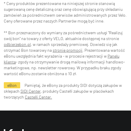
* Ceny produktów prezentowane na niniejszej stronie stanowią
sugerowaną cenę detaliczną oraz cenę obowiązującą przy składaniu
zamówień za pośrednictwem serwisów administrowanych przez Velo.
Ceny oferowane przez naszych Partnerów mogą być inne.
** Bon przeznaczony do wymiany za pośrednictwem usługi "Realizuj
swój bon" na towary z oferty VELO, aktualnie dostępnej na stronie
odbierzebon.pl
, w ramach sprzedaży premiowej. Dowiedz się jak
otrzymać Bon towarowy na
stronie promocji
. Prezentowana wartość
eBonu uwzględnia fakt wyrażenia - w procesie rejestracji w
Panelu
klienta
- zgody na otrzymywanie drogą mailową informacji handlowo-
marketingowe, np. newsletter rowerowy. W przypadku braku zgody
wartość eBonu zostanie obniżona o 10 zł.
eBon
Pamiętaj, że eBony za produkty SIDI dotyczą zakupów w
sklepach
SIDI Center
, produkty Castelli zakupów w placówkach
tworzących
Castelli Center.