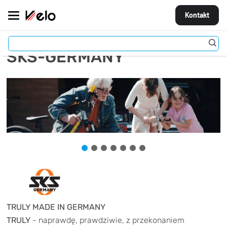
Kontakt
SKS-GERMANY
MARKI
ROWERY
CZĘŚCI
AKCESORIA
STROJE
OGUMIENIE
KOŁA
TRULY MADE IN GERMANY
TRULY
- naprawdę, prawdziwie, z przekonaniem