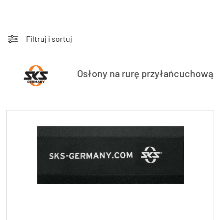
Filtruj i sortuj
KryptoFlex Key Cable
Osłony na rurę przyłańcuchową
34,90 zł*
89,00 zł*