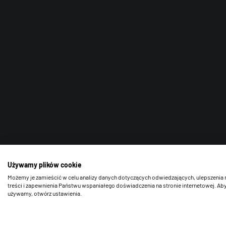
Używamy plików cookie
Możemy je zamieścić w celu analizy danych dotyczących odwiedzających, ulepszenia 
treści i zapewnienia Państwu wspaniałego doświadczenia na stronie internetowej. Aby
używamy, otwórz ustawienia.