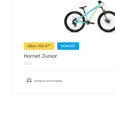
eBon: 100 zł**
NOWOŚĆ
Hornet Junior
2026