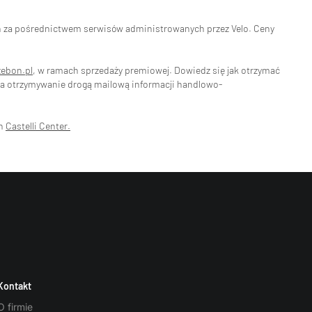
eń za pośrednictwem serwisów administrowanych przez Velo. Ceny
zebon.pl
, w ramach sprzedaży premiowej. Dowiedz się jak otrzymać
na otrzymywanie drogą mailową informacji handlowo-
ch
Castelli Center.
Kontakt
O firmie