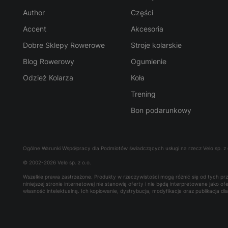
Author
Części
Accent
Akcesoria
Dobre Sklepy Rowerowe
Stroje kolarskie
Blog Rowerowy
Ogumienie
Odzież Kolarza
Koła
Trening
Bon podarunkowy
Ogólne Warunki Współpracy dla Podmiotów świadczących usługi na rzecz Velo sp. z 
© 2002-2026 Velo sp. z o.o.
Wszelkie prawa zastrzeżone. Produkty w rzeczywistości mogą różnić się od tych p
niniejszej stronie internetowej nie stanowią oferty i nie będą interpretowane jako 
własność intelektualną. Ich kopiowanie, dystrybucja, modyfikacja oraz publikacja d