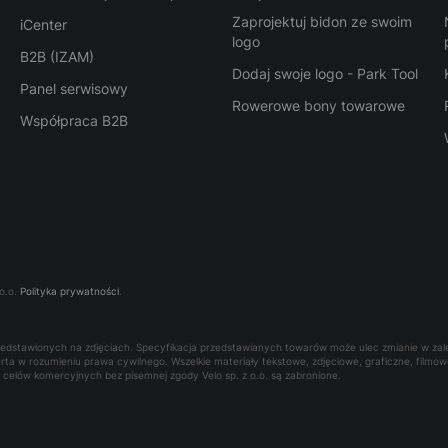
Zaprojektuj bidon ze swoim
iCenter
logo
B2B (IZAM)
Dodaj swoje logo - Park Tool
Panel serwisowy
Rowerowe bony towarowe
Współpraca B2B
o.o.
Polityka prywatności
.
rzedstawionych na zdjęciach. Specyfikacja przedstawianych towarów może ulec zmianie w za
oferta w rozumieniu prawa cywilnego. Wszelkie materiały tekstowe, zdjęciowe, graficzne, film
la celów komercyjnych bez pisemnej zgody Velo sp. z o.o. są zabronione.