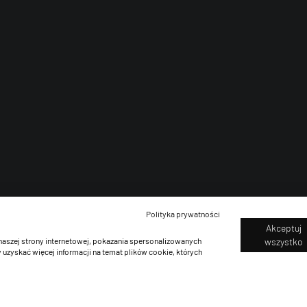
Polityka prywatności
Akceptuj
naszej strony internetowej, pokazania spersonalizowanych
wszystko
 uzyskać więcej informacji na temat plików cookie, których