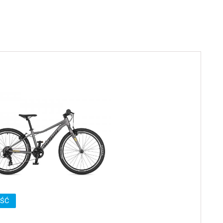
Sprawdź teraz >>>
34,90 zł*
89,00 zł*
elce amortyzowane
elce sztywne
ŚĆ