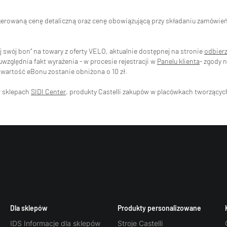
ugerowaną cenę detaliczną oraz cenę obowiązującą przy składaniu zamówi
swój bon" na towary z oferty VELO, aktualnie dostępnej na stronie
odbier
zględnia fakt wyrażenia - w procesie rejestracji w
Panelu klienta
- zgody 
wartość eBonu zostanie obniżona o 10 zł.
w sklepach
SIDI Center
, produkty Castelli zakupów w placówkach tworzący
Dla sklepów
Produkty personalizowane
IDS Informacje dla sklepów
Stroje Castelli