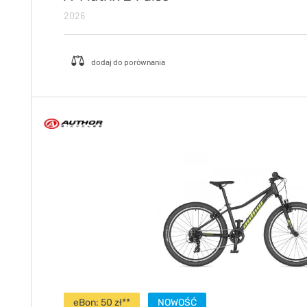
2026
eBon: 50 zł**
NOWOŚĆ