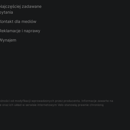
Najczęściej zadawane
pytania
Kontakt dla mediów
Reklamacje i naprawy
Wynajem
leżności od modyfikacji wprowadzonych przez producenta. Informacje zawarte na
owe oraz ich układ w serwisie internetowym Velo stanowią prawnie chronioną