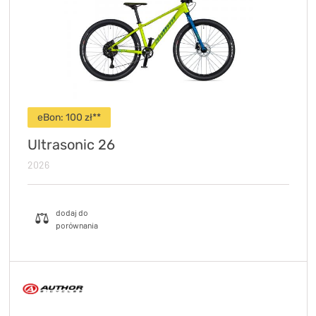
TRENING
WYPRZEDAŻ
OUTLET
NOWOŚCI
eBon: 100 zł**
BONY
PROMOCJE
Ultrasonic 26
2026
KONTAKT
Kup bon podarunkowy
EN
Zestawy opon Vittoria teraz w
promocji z eBonem 60zł na kolejne
Kup bon podarunkowy
zakupy!
Sprawdź teraz >>>