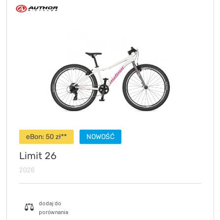
eBon: 50 zł**
NOWOŚĆ
Limit 26
2026