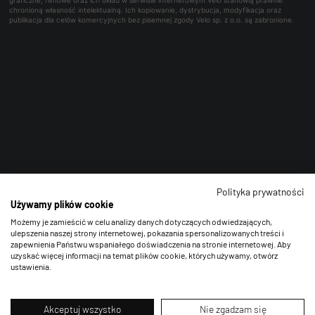
graficzne, filmowe oraz ich układ w serwisie internetowym Velo stanowią prawnie
chronioną własność intelektualną. Ich kopiowanie, dystrybucja, modyfikacja oraz
publikacja dla celów komercyjnych bez pisemnej zgody Velo sp. z o.o. są zabronione.
Polityka prywatności
Używamy plików cookie
Możemy je zamieścić w celu analizy danych dotyczących odwiedzających,
ulepszenia naszej strony internetowej, pokazania spersonalizowanych treści i
zapewnienia Państwu wspaniałego doświadczenia na stronie internetowej. Aby
uzyskać więcej informacji na temat plików cookie, których używamy, otwórz
ustawienia.
Akceptuj wszystko
Nie zgadzam się