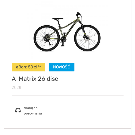
KryptoFlex Key Cable
34,90 zł*
89,00 zł*
eBon: 50 zł**
NOWOŚĆ
A-Matrix 26 disc
2026