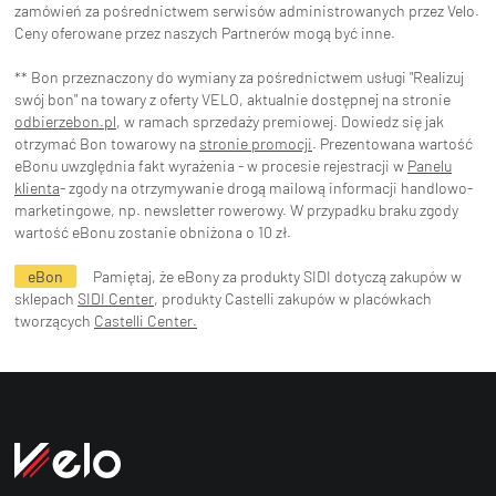
zamówień za pośrednictwem serwisów administrowanych przez Velo.
Ceny oferowane przez naszych Partnerów mogą być inne.
** Bon przeznaczony do wymiany za pośrednictwem usługi "Realizuj
swój bon" na towary z oferty VELO, aktualnie dostępnej na stronie
odbierzebon.pl
, w ramach sprzedaży premiowej. Dowiedz się jak
otrzymać Bon towarowy na
stronie promocji
. Prezentowana wartość
eBonu uwzględnia fakt wyrażenia - w procesie rejestracji w
Panelu
klienta
- zgody na otrzymywanie drogą mailową informacji handlowo-
marketingowe, np. newsletter rowerowy. W przypadku braku zgody
wartość eBonu zostanie obniżona o 10 zł.
eBon
Pamiętaj, że eBony za produkty SIDI dotyczą zakupów w
sklepach
SIDI Center
, produkty Castelli zakupów w placówkach
tworzących
Castelli Center.