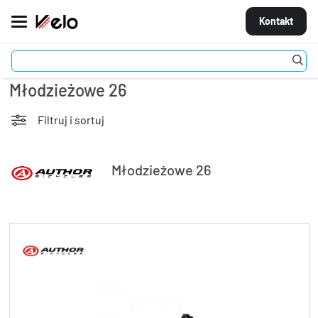
Kontakt
Rowery
Młodzieżowe i dziecięce
Młodzieżowe 26
MARKI
ROWERY
Filtruj i sortuj
CZĘŚCI
Młodzieżowe 26
AKCESORIA
STROJE
OGUMIENIE
KOŁA