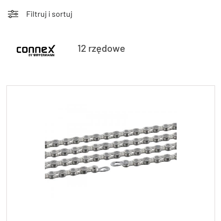
Filtruj i sortuj
12 rzędowe
KryptoFlex Key Cable
34,90 zł*
89,00 zł*