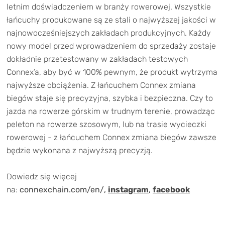
TRENING
letnim doświadczeniem w branży rowerowej. Wszystkie
łańcuchy produkowane są ze stali o najwyższej jakości w
WYPRZEDAŻ
najnowocześniejszych zakładach produkcyjnych. Każdy
nowy model przed wprowadzeniem do sprzedaży zostaje
OUTLET
dokładnie przetestowany w zakładach testowych
Connex’a, aby być w 100% pewnym, że produkt wytrzyma
NOWOŚCI
najwyższe obciążenia. Z łańcuchem Connex zmiana
BONY
biegów staje się precyzyjna, szybka i bezpieczna. Czy to
PROMOCJE
jazda na rowerze górskim w trudnym terenie, prowadząc
KONTAKT
peleton na rowerze szosowym, lub na trasie wycieczki
Kup bon podarunkowy
EN
Zestawy opon Vittoria teraz w
rowerowej - z łańcuchem Connex zmiana biegów zawsze
będzie wykonana z najwyższą precyzją.
promocji z eBonem 60zł na kolejne
Kup bon podarunkowy
zakupy!
Dowiedz się więcej
na:
connexchain.com/en/
,
instagram
,
facebook
Sprawdź teraz >>>