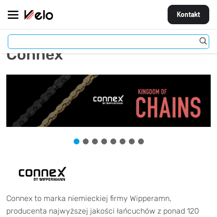
Kontakt
Connex
MARKI
ROWERY
CZĘŚCI
AKCESORIA
STROJE
OGUMIENIE
KOŁA
Connex to marka niemieckiej firmy Wipperamn,
producenta najwyższej jakości łańcuchów z ponad 120