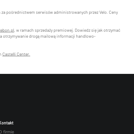
eń za pośrednictwem serwisów administrowanych przez Velo. Ceny
zebon.pl
, w ramach sprzedaży premiowej. Dowiedz się jak otrzymać
na otrzymywanie drogą mailową informacji handlowo-
ch
Castelli Center.
Kontakt
O firmie