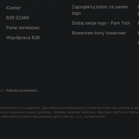
Zaprojektuj bidon ze swoim
iCenter
logo
B2B (IZAM)
Dodaj swoje logo - Park Tool
Panel serwisowy
Rowerowe bony towarowe
Współpraca B2B
o.o.
Polityka prywatności
.
rzedstawionych na zdjęciach. Specyfikacja przedstawianych towarów może ulec zmianie w za
oferta w rozumieniu prawa cywilnego. Wszelkie materiały tekstowe, zdjęciowe, graficzne, film
la celów komercyjnych bez pisemnej zgody Velo sp. z o.o. są zabronione.