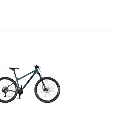
Sprawdź teraz >>>
34,90 zł*
89,00 zł*
elce amortyzowane
elce sztywne