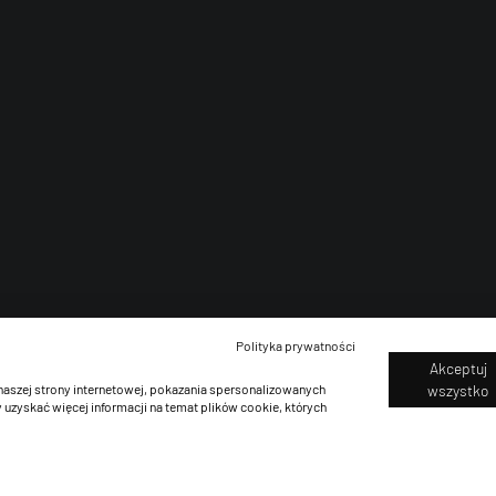
Polityka prywatności
Akceptuj
naszej strony internetowej, pokazania spersonalizowanych
wszystko
 uzyskać więcej informacji na temat plików cookie, których