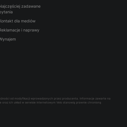
Najczęściej zadawane
pytania
Kontakt dla mediów
Reklamacje i naprawy
Wynajem
leżności od modyfikacji wprowadzonych przez producenta. Informacje zawarte na
owe oraz ich układ w serwisie internetowym Velo stanowią prawnie chronioną