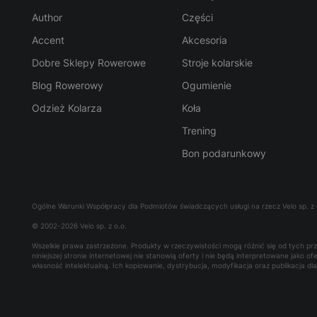
Author
Części
Accent
Akcesoria
Dobre Sklepy Rowerowe
Stroje kolarskie
Blog Rowerowy
Ogumienie
Odzież Kolarza
Koła
Trening
Bon podarunkowy
Ogólne Warunki Współpracy dla Podmiotów świadczących usługi na rzecz Velo sp. z 
© 2002-2026 Velo sp. z o.o.
Wszelkie prawa zastrzeżone. Produkty w rzeczywistości mogą różnić się od tych p
niniejszej stronie internetowej nie stanowią oferty i nie będą interpretowane jako 
własność intelektualną. Ich kopiowanie, dystrybucja, modyfikacja oraz publikacja d