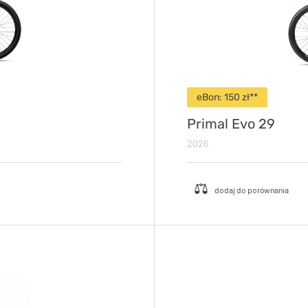
eBon: 150 zł**
Primal Evo 29
2026