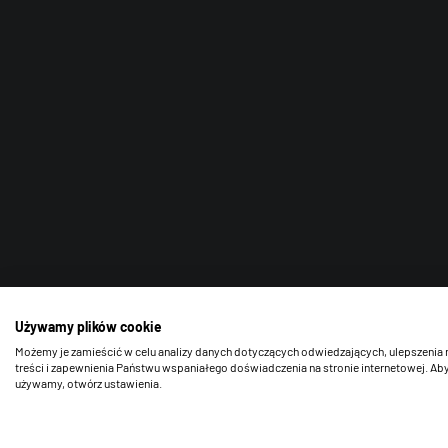
Używamy plików cookie
Możemy je zamieścić w celu analizy danych dotyczących odwiedzających, ulepszenia 
treści i zapewnienia Państwu wspaniałego doświadczenia na stronie internetowej. Aby
używamy, otwórz ustawienia.