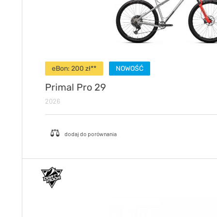
eBon: 200 zł**
NOWOŚĆ
Primal Pro 29
2026