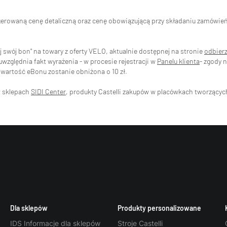
ugerowaną cenę detaliczną oraz cenę obowiązującą przy składaniu zamówi
swój bon" na towary z oferty VELO, aktualnie dostępnej na stronie
odbier
zględnia fakt wyrażenia - w procesie rejestracji w
Panelu klienta
- zgody 
wartość eBonu zostanie obniżona o 10 zł.
w sklepach
SIDI Center
, produkty Castelli zakupów w placówkach tworzący
Dla sklepów
Produkty personalizowane
IDS Informacje dla sklepów
Stroje Castelli