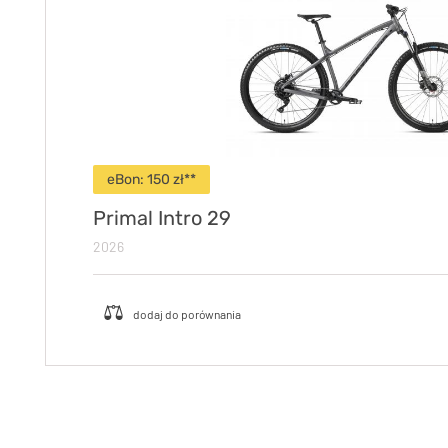
eBon: 150 zł**
Primal Intro 29
2026