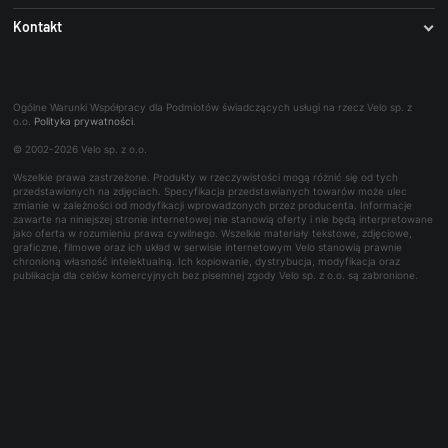
Stroje kolarskie
Stroje Castelli
Kontakt
Odzież Kolarza
B2B (IZAM)
Ogumienie
Zaprojektuj bidon ze swoim logo
Panel serwisowy
O firmie
Koła
Dodaj swoje logo - Park Tool
Współpraca B2B
Najczęściej zadawane pytania
Trening
Rowerowe bony towarowe
Ogólne Warunki Współpracy dla Podmiotów świadczących usługi na rzecz Velo sp. z
Kontakt dla mediów
o.o.
Polityka prywatności
.
Bon podarunkowy
© 2002-2026 Velo sp. z o.o.
Reklamacje i naprawy
Wszelkie prawa zastrzeżone. Produkty w rzeczywistości mogą różnić się od tych
Wynajem
przedstawionych na zdjęciach. Specyfikacja przedstawianych towarów może ulec
zmianie w zależności od modyfikacji wprowadzonych przez producenta. Informacje
zawarte na niniejszej stronie internetowej nie stanowią oferty i nie będą interpretowane
jako oferta w rozumieniu prawa cywilnego. Wszelkie materiały tekstowe, zdjęciowe,
graficzne, filmowe oraz ich układ w serwisie internetowym Velo stanowią prawnie
chronioną własność intelektualną. Ich kopiowanie, dystrybucja, modyfikacja oraz
publikacja dla celów komercyjnych bez pisemnej zgody Velo sp. z o.o. są zabronione.