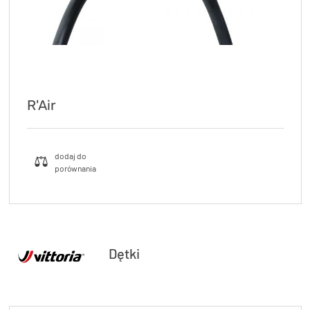
R'Air
Dętki