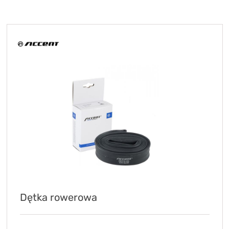
KryptoFlex Key Cable
34,90 zł*
89,00 zł*
Dętka rowerowa