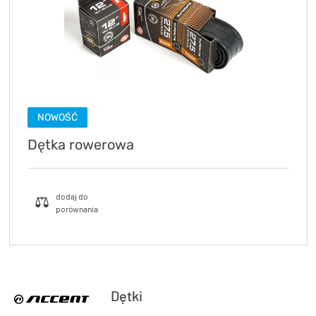
TRENING
WYPRZEDAŻ
OUTLET
NOWOŚCI
NOWOŚĆ
BONY
PROMOCJE
Dętka rowerowa
KONTAKT
Kup bon podarunkowy
EN
Zestawy opon Vittoria teraz w
promocji z eBonem 60zł na kolejne
Kup bon podarunkowy
zakupy!
Sprawdź teraz >>>
Dętki