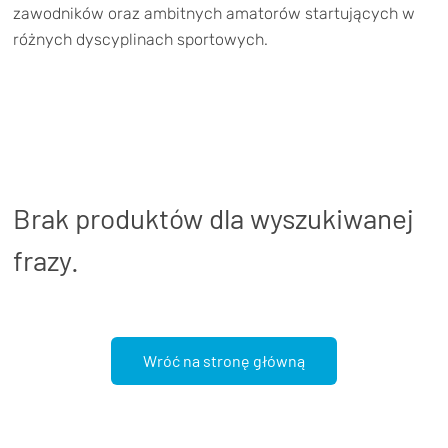
TRENING
zawodników oraz ambitnych amatorów startujących w
różnych dyscyplinach sportowych.
WYPRZEDAŻ
OUTLET
NOWOŚCI
BONY
PROMOCJE
Brak produktów dla wyszukiwanej
KONTAKT
frazy.
Kup bon podarunkowy
EN
Zestawy opon Vittoria teraz w
promocji z eBonem 60zł na kolejne
Kup bon podarunkowy
zakupy!
Wróć na stronę główną
Sprawdź teraz >>>