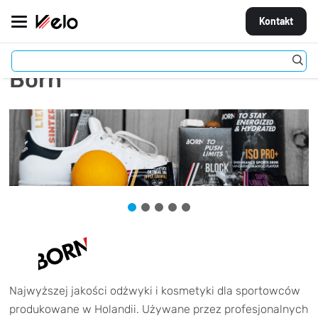
Kontakt
Born
MARKI
ROWERY
CZĘŚCI
AKCESORIA
STROJE
OGUMIENIE
KOŁA
Najwyższej jakości odżwyki i kosmetyki dla sportowców
produkowane w Holandii. Używane przez profesjonalnych