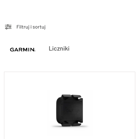
TRENING
WYPRZEDAŻ
Filtruj i sortuj
OUTLET
NOWOŚCI
Liczniki
BONY
PROMOCJE
KONTAKT
Kup bon podarunkowy
EN
Zestawy opon Vittoria teraz w
promocji z eBonem 60zł na kolejne
Kup bon podarunkowy
zakupy!
Sprawdź teraz >>>