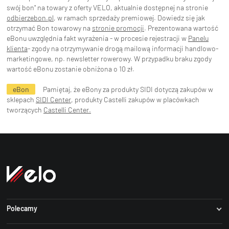
swój bon" na towary z oferty VELO, aktualnie dostępnej na stronie
odbierzebon.pl
, w ramach sprzedaży premiowej. Dowiedz się jak
otrzymać Bon towarowy na
stronie promocji
. Prezentowana wartość
eBonu uwzględnia fakt wyrażenia - w procesie rejestracji w
Panelu
klienta
- zgody na otrzymywanie drogą mailową informacji handlowo-
marketingowe, np. newsletter rowerowy. W przypadku braku zgody
wartość eBonu zostanie obniżona o 10 zł.
eBon
Pamiętaj, że eBony za produkty SIDI dotyczą zakupów w
sklepach
SIDI Center
, produkty Castelli zakupów w placówkach
tworzących
Castelli Center.
Polecamy
Dartmoor