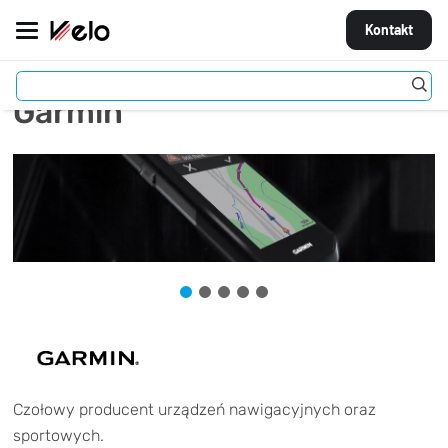
Kontakt
Garmin
MARKI
ROWERY
CZĘŚCI
AKCESORIA
STROJE
OGUMIENIE
KOŁA
Czołowy producent urządzeń nawigacyjnych oraz
sportowych.