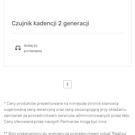
Czujnik kadencji 2 generacji
KryptoFlex Key Cable
34,90 zł*
89,00 zł*
1
* Ceny produktów prezentowane na niniejszej stronie stanowią
sugerowaną cenę detaliczną oraz cenę obowiązującą przy składaniu
zamówień za pośrednictwem serwisów administrowanych przez Velo.
Ceny oferowane przez naszych Partnerów mogą być inne.
** Bon przeznaczony do wymiany za pośrednictwem usługi "Realizuj