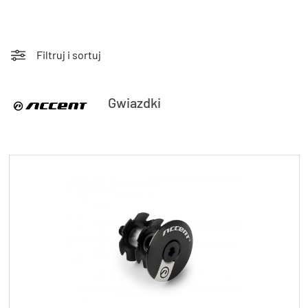
Filtruj i sortuj
KryptoFlex Key Cable
Gwiazdki
34,90 zł*
89,00 zł*