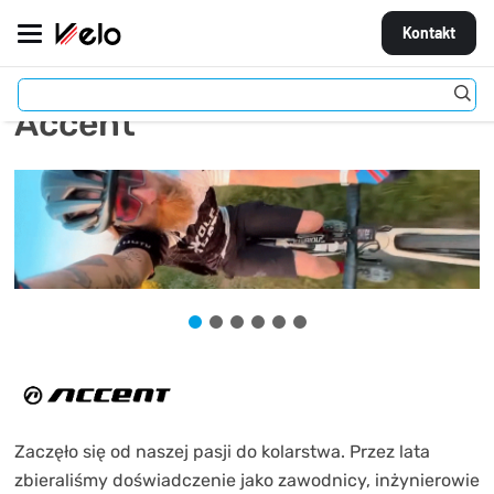
Kontakt
Accent
MARKI
ROWERY
CZĘŚCI
AKCESORIA
STROJE
OGUMIENIE
KOŁA
Zaczęło się od naszej pasji do kolarstwa. Przez lata
zbieraliśmy doświadczenie jako zawodnicy, inżynierowie