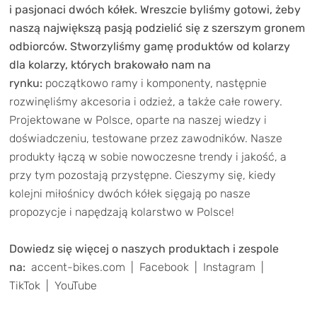
TRENING
i pasjonaci dwóch kółek. Wreszcie byliśmy gotowi, żeby
naszą największą pasją podzielić się z szerszym gronem
WYPRZEDAŻ
odbiorców. Stworzyliśmy gamę produktów od kolarzy
dla kolarzy, których brakowało nam na
OUTLET
rynku:
początkowo ramy i komponenty, następnie
rozwinęliśmy akcesoria i odzież, a także całe rowery.
NOWOŚCI
Projektowane w Polsce, oparte na naszej wiedzy i
BONY
doświadczeniu, testowane przez zawodników. Nasze
PROMOCJE
produkty łączą w sobie nowoczesne trendy i jakość, a
KONTAKT
przy tym pozostają przystępne. Cieszymy się, kiedy
Kup bon podarunkowy
EN
Zestawy opon Vittoria teraz w
kolejni miłośnicy dwóch kółek sięgają po nasze
propozycje i napędzają kolarstwo w Polsce!
promocji z eBonem 60zł na kolejne
Kup bon podarunkowy
zakupy!
Dowiedz się więcej o naszych produktach i zespole
na:
accent-bikes.com
|
Facebook
|
Instagram
|
Sprawdź teraz >>>
TikTok
|
YouTube