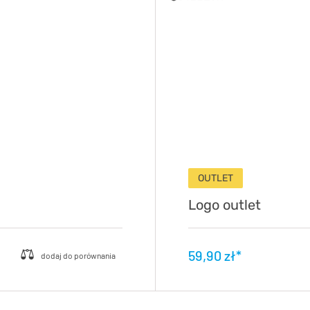
OUTLET
Logo outlet
59,90 zł*