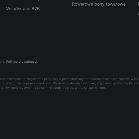
Rowerowe bony towarowe
Współpraca B2B
o.o.
Polityka prywatności
.
rzedstawionych na zdjęciach. Specyfikacja przedstawianych towarów może ulec zmianie w za
oferta w rozumieniu prawa cywilnego. Wszelkie materiały tekstowe, zdjęciowe, graficzne, film
la celów komercyjnych bez pisemnej zgody Velo sp. z o.o. są zabronione.