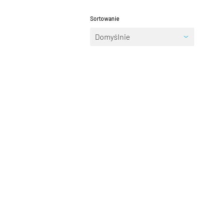
Sprawdź teraz >>>
34,90 zł*
89,00 zł*
Sortowanie
elce amortyzowane
elce sztywne
Domyślnie