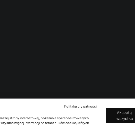
Polityka prywatności
Akceptuj
naszej strony internetowej, pokazania spersonalizowanych
wszystko
 uzyskać więcej informacji na temat plików cookie, których