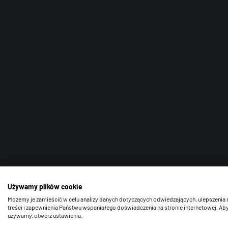
Używamy plików cookie
Możemy je zamieścić w celu analizy danych dotyczących odwiedzających, ulepszenia 
treści i zapewnienia Państwu wspaniałego doświadczenia na stronie internetowej. Aby
używamy, otwórz ustawienia.