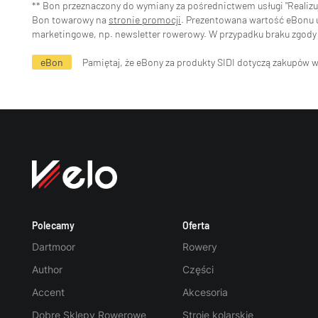
** Bon przeznaczony do wymiany za pośrednictwem usługi "Realizuj 
Bon towarowy na
stronie promocji
. Prezentowana wartość eBonu uw
marketingowe, np. newsletter rowerowy. W przypadku braku zgody 
eBon
Pamiętaj, że eBony za produkty SIDI dotyczą zakupów 
Polecamy
Oferta
Dartmoor
Rowery
Author
Części
Accent
Akcesoria
Dobre Sklepy Rowerowe
Stroje kolarskie