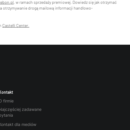
zebon.pl
, w ramach sprzedaży premiowej. Dowiedz się jak otrzymać
na otrzymywanie drogą mailową informacji handlowo-
ch
Castelli Center.
Kontakt
O firmie
Najczęściej zadawane
pytania
Kontakt dla mediów