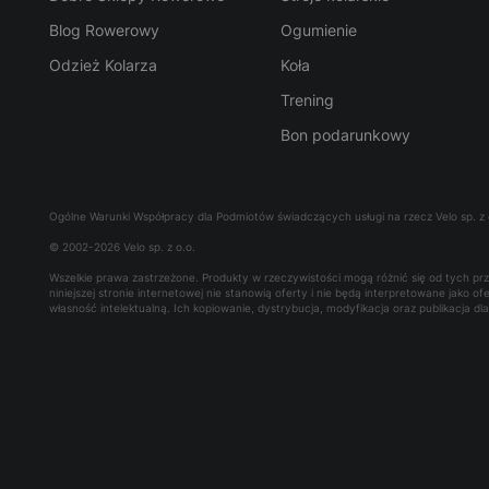
Blog Rowerowy
Ogumienie
Odzież Kolarza
Koła
Trening
Bon podarunkowy
Ogólne Warunki Współpracy dla Podmiotów świadczących usługi na rzecz Velo sp. z 
© 2002-2026 Velo sp. z o.o.
Wszelkie prawa zastrzeżone. Produkty w rzeczywistości mogą różnić się od tych p
niniejszej stronie internetowej nie stanowią oferty i nie będą interpretowane jako 
własność intelektualną. Ich kopiowanie, dystrybucja, modyfikacja oraz publikacja d