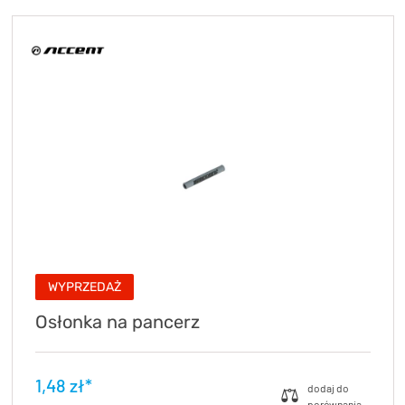
KryptoFlex Key Cable
34,90 zł*
89,00 zł*
WYPRZEDAŻ
Osłonka na pancerz
1,48 zł*