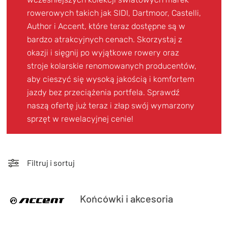
TRENING
rowerowych takich jak SIDI, Dartmoor, Castelli,
WYPRZEDAŻ
Author i Accent, które teraz dostępne są w
bardzo atrakcyjnych cenach. Skorzystaj z
OUTLET
okazji i sięgnij po wyjątkowe rowery oraz
stroje kolarskie renomowanych producentów,
NOWOŚCI
aby cieszyć się wysoką jakością i komfortem
BONY
jazdy bez przeciążenia portfela. Sprawdź
PROMOCJE
naszą ofertę już teraz i złap swój wymarzony
sprzęt w rewelacyjnej cenie!
KONTAKT
Kup bon podarunkowy
EN
Zestawy opon Vittoria teraz w
promocji z eBonem 60zł na kolejne
Filtruj i sortuj
Kup bon podarunkowy
zakupy!
Sprawdź teraz >>>
Końcówki i akcesoria