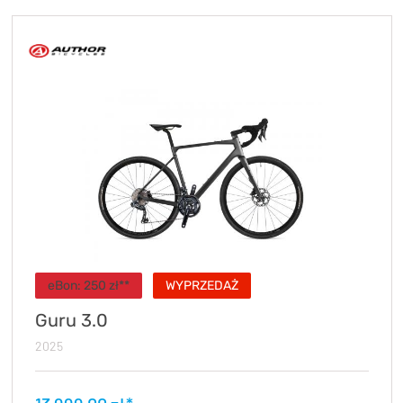
KryptoFlex Key Cable
34,90 zł*
89,00 zł*
eBon: 250 zł**
WYPRZEDAŻ
Guru 3.0
2025