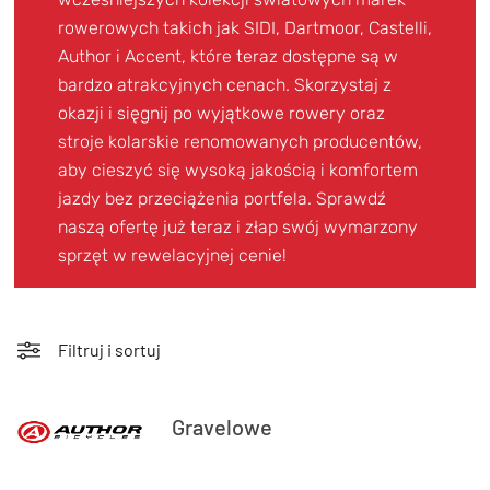
TRENING
rowerowych takich jak SIDI, Dartmoor, Castelli,
WYPRZEDAŻ
Author i Accent, które teraz dostępne są w
bardzo atrakcyjnych cenach. Skorzystaj z
OUTLET
okazji i sięgnij po wyjątkowe rowery oraz
stroje kolarskie renomowanych producentów,
NOWOŚCI
aby cieszyć się wysoką jakością i komfortem
BONY
jazdy bez przeciążenia portfela. Sprawdź
PROMOCJE
naszą ofertę już teraz i złap swój wymarzony
sprzęt w rewelacyjnej cenie!
KONTAKT
Kup bon podarunkowy
EN
Zestawy opon Vittoria teraz w
promocji z eBonem 60zł na kolejne
Filtruj i sortuj
Kup bon podarunkowy
zakupy!
Sprawdź teraz >>>
Gravelowe