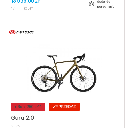
13 999,00 zł*
17 999,00 zł*
eBon: 250 zł**
WYPRZEDAŻ
Guru 2.0
2025