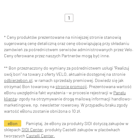
1
* Ceny produktów prezentowane na niniejszej stronie stanowią
sugerowaną cenę detaliczną oraz cenę obowiązującą przy składaniu
zamówień za pośrednictwem serwisów administrowanych przez Velo.
Ceny oferowane przez naszych Partnerów mogą być inne.
** Bon przeznaczony do wymiany za pośrednictwem usługi "Realizuj
swój bon" na towary z oferty VELO, aktualnie dostępnej na stronie
odbierzebon.pl
, w ramach sprzedaży premiowej. Dowiedz się jak
otrzymać Bon towarowy na
stronie promocji
. Prezentowana wartość
eBonu uwzględnia fakt wyrażenia - w procesie rejestracji w
Panelu
klienta
- zgody na otrzymywanie drogą mailową informacji handlowo-
marketingowe, np. newsletter rowerowy. W przypadku braku zgody
wartość eBonu zostanie obniżona o 10 zł.
eBon
Pamiętaj, że eBony za produkty SIDI dotyczą zakupów w
sklepach
SIDI Center
, produkty Castelli zakupów w placówkach
tworzących
Castelli Center.