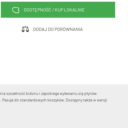
Sprawdź teraz >>>
DOSTĘPNOŚĆ / KUP LOKALNIE
34,90 zł*
89,00 zł*
elce amortyzowane
elce sztywne
DODAJ DO PORÓWNANIA
nia szczelność bidonu i zapobiega wylewaniu się płynów.
a. Pasuje do standardowych koszyków. Dostępny także w wersji