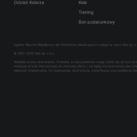
Odzież Kolarza
Koła
Trening
Bon podarunkowy
Ogólne Warunki Współpracy dla Podmiotów świadczących usługi na rzecz Velo sp. z 
© 2002-2026 Velo sp. z o.o.
Wszelkie prawa zastrzeżone. Produkty w rzeczywistości mogą różnić się od tych p
niniejszej stronie internetowej nie stanowią oferty i nie będą interpretowane jako 
własność intelektualną. Ich kopiowanie, dystrybucja, modyfikacja oraz publikacja d