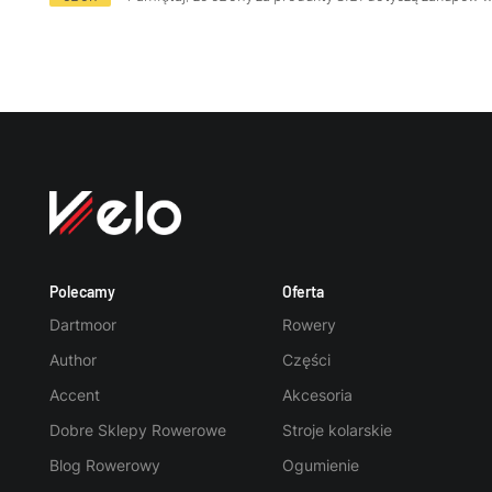
Polecamy
Oferta
Dartmoor
Rowery
Author
Części
Accent
Akcesoria
Dobre Sklepy Rowerowe
Stroje kolarskie
Blog Rowerowy
Ogumienie