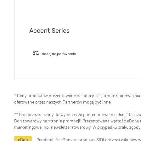
Accent Series
* Ceny produktów prezentowane na niniejszej stronie stanowią s
oferowane przez naszych Partnerów mogą być inne.
** Bon przeznaczony do wymiany za pośrednictwem usługi "Realizuj 
Bon towarowy na
stronie promocji
. Prezentowana wartość eBonu uw
marketingowe, np. newsletter rowerowy. W przypadku braku zgody 
eBon
Pamiętaj, że eBony za produkty SIDI dotyczą zakupów 