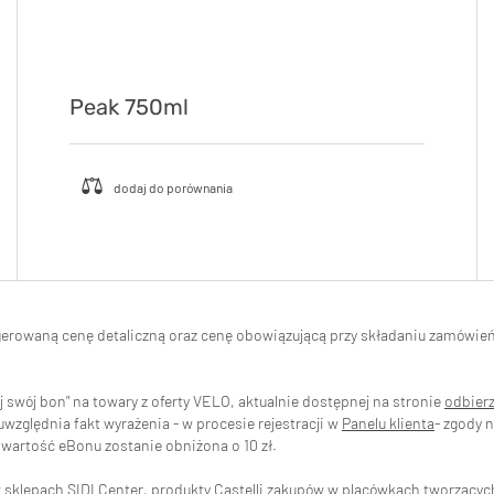
Peak 750ml
ugerowaną cenę detaliczną oraz cenę obowiązującą przy składaniu zamówi
swój bon" na towary z oferty VELO, aktualnie dostępnej na stronie
odbier
zględnia fakt wyrażenia - w procesie rejestracji w
Panelu klienta
- zgody 
wartość eBonu zostanie obniżona o 10 zł.
w sklepach
SIDI Center
, produkty Castelli zakupów w placówkach tworzący