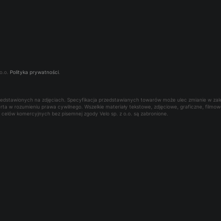
o.o.
Polityka prywatności
.
rzedstawionych na zdjęciach. Specyfikacja przedstawianych towarów może ulec zmianie w za
oferta w rozumieniu prawa cywilnego. Wszelkie materiały tekstowe, zdjęciowe, graficzne, film
la celów komercyjnych bez pisemnej zgody Velo sp. z o.o. są zabronione.