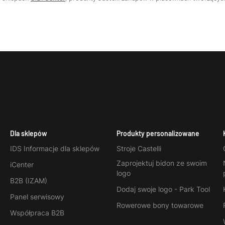
Dla sklepów
Produkty personalizowane
IDS Informacje dla sklepów
Stroje Castelli
Zaprojektuj bidon ze swoim
iCenter
logo
B2B (IZAM)
Dodaj swoje logo - Park Tool
Panel serwisowy
Rowerowe bony towarowe
Współpraca B2B