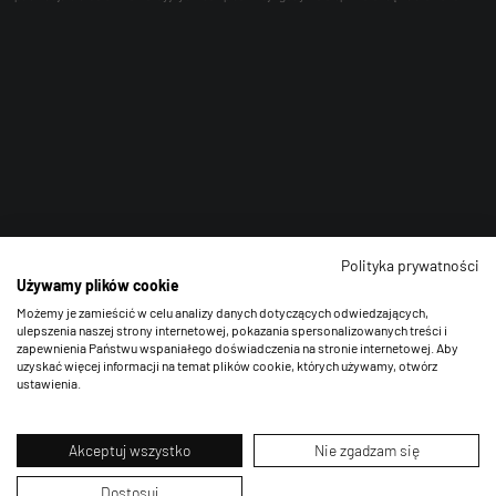
Polityka prywatności
Używamy plików cookie
Możemy je zamieścić w celu analizy danych dotyczących odwiedzających,
ulepszenia naszej strony internetowej, pokazania spersonalizowanych treści i
zapewnienia Państwu wspaniałego doświadczenia na stronie internetowej. Aby
uzyskać więcej informacji na temat plików cookie, których używamy, otwórz
ustawienia.
Akceptuj wszystko
Nie zgadzam się
Dostosuj