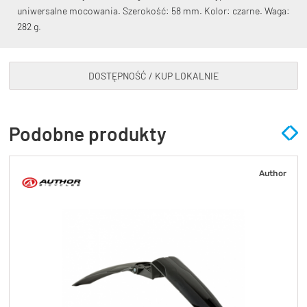
uniwersalne mocowania. Szerokość: 58 mm. Kolor: czarne. Waga:
282 g.
DOSTĘPNOŚĆ / KUP LOKALNIE
KryptoFlex Key Cable
Podobne produkty
34,90 zł*
89,00 zł*
Author