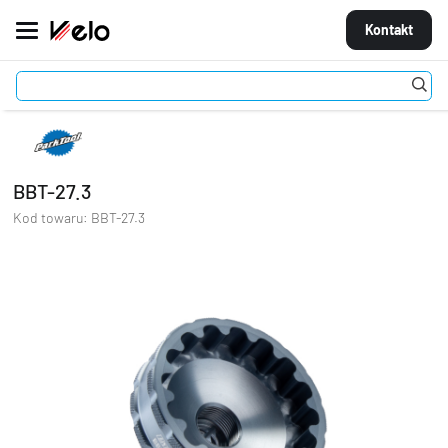
Kontakt
Akcesoria
Narzędzia
Klucze do suportu
BBT-27.3
MARKI
ROWERY
BBT-27.3
CZĘŚCI
Kod towaru:
BBT-27.3
AKCESORIA
STROJE
OGUMIENIE
KOŁA