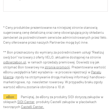
* Ceny produktów prezentowane na niniejszej stronie stanowią
sugerowaną cenę detaliczną oraz cenę obowiązującą przy składaniu
zamówień za pośrednictwem serwisów administrowanych przez Velo.
Ceny oferowane przez naszych Partnerów mogą być inne.
** Bon przeznaczony do wymiany za pośrednictwem usługi "Realizuj
swój bon" na towary z oferty VELO, aktualnie dostępnej na stronie
odbierzebon.pl
, w ramach sprzedaży premiowej. Dowiedz się jak
otrzymać Bon towarowy na
stronie promocji
. Prezentowana wartość
eBonu uwzględnia fakt wyrażenia - w procesie rejestracji w
Panelu
klienta
- zgody na otrzymywanie drogą mailową informacji handlowo-
marketingowe, np. newsletter rowerowy. W przypadku braku zgody
wartość eBonu zostanie obniżona o 10 zł.
eBon
Pamiętaj, że eBony za produkty SIDI dotyczą zakupów w
sklepach
SIDI Center
, produkty Castelli zakupów w placówkach
tworzących
Castelli Center.