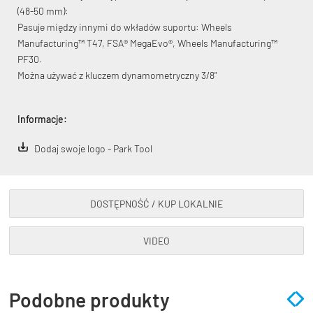
(48-50 mm):
Pasuje między innymi do wkładów suportu: Wheels
Manufacturing™ T47, FSA® MegaEvo®, Wheels Manufacturing™
PF30.
Można używać z kluczem dynamometryczny 3/8"
KryptoFlex Key Cable
Informacje:
34,90 zł*
89,00 zł*
Dodaj swoje logo - Park Tool
DOSTĘPNOŚĆ / KUP LOKALNIE
VIDEO
Podobne produkty