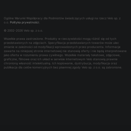
Panel serwisowy
O firmie
Koła
Dodaj swoje logo - Park Tool
Współpraca B2B
Najczęściej zadawane pytania
Trening
Rowerowe bony towarowe
Ogólne Warunki Współpracy dla Podmiotów świadczących usługi na rzecz Velo sp. z
Kontakt dla mediów
o.o.
Polityka prywatności
.
Bon podarunkowy
© 2002-2026 Velo sp. z o.o.
Reklamacje i naprawy
Wszelkie prawa zastrzeżone. Produkty w rzeczywistości mogą różnić się od tych
Wynajem
przedstawionych na zdjęciach. Specyfikacja przedstawianych towarów może ulec
zmianie w zależności od modyfikacji wprowadzonych przez producenta. Informacje
zawarte na niniejszej stronie internetowej nie stanowią oferty i nie będą interpretowane
jako oferta w rozumieniu prawa cywilnego. Wszelkie materiały tekstowe, zdjęciowe,
graficzne, filmowe oraz ich układ w serwisie internetowym Velo stanowią prawnie
chronioną własność intelektualną. Ich kopiowanie, dystrybucja, modyfikacja oraz
publikacja dla celów komercyjnych bez pisemnej zgody Velo sp. z o.o. są zabronione.