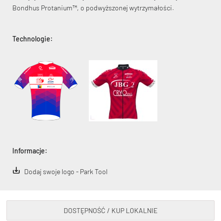
Bondhus Protanium™, o podwyższonej wytrzymałości.
Technologie:
KryptoFlex Key Cable
34,90 zł*
89,00 zł*
Informacje:
Dodaj swoje logo - Park Tool
DOSTĘPNOŚĆ / KUP LOKALNIE