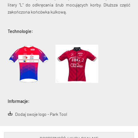
litery "L" do odkręcania śrub mocujących korby. Dłuższa część
zakończona końcówka kulkową.
Technologie:
KryptoFlex Key Cable
34,90 zł*
89,00 zł*
Informacje:
Dodaj swoje logo - Park Tool