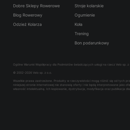
Dobre Sklepy Rowerowe
Stroje kolarskie
Blog Rowerowy
Ogumienie
Odzież Kolarza
Koła
Trening
Bon podarunkowy
Ogólne Warunki Współpracy dla Podmiotów świadczących usługi na rzecz Velo sp. z 
© 2002-2026 Velo sp. z o.o.
Wszelkie prawa zastrzeżone. Produkty w rzeczywistości mogą różnić się od tych p
niniejszej stronie internetowej nie stanowią oferty i nie będą interpretowane jako 
własność intelektualną. Ich kopiowanie, dystrybucja, modyfikacja oraz publikacja d