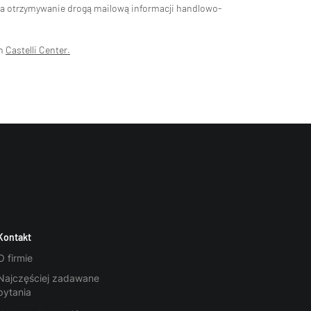
na otrzymywanie drogą mailową informacji handlowo-
ch
Castelli Center.
Kontakt
O firmie
Najczęściej zadawane
pytania