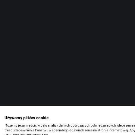
Używamy plików cookie
Możemy je zamieścić w celu analizy danych dotyczących odwiedzających, ulepszenia 
treści i zapewnienia Państwu wspaniałego doświadczenia na stronie internetowej. Aby
używamy, otwórz ustawienia.