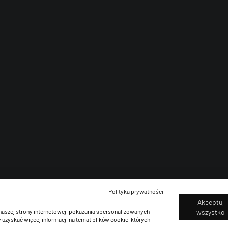
Polityka prywatności
Akceptuj
naszej strony internetowej, pokazania spersonalizowanych
wszystko
 uzyskać więcej informacji na temat plików cookie, których