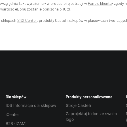
zględnia fakt wyrażenia - w procesie rejestracji w
Panelu klienta
- zgody 
wartość eBonu zostanie obniżona o 10 zł.
w sklepach
SIDI Center
, produkty Castelli zakupów w placówkach tworzący
Dla sklepów
Produkty personalizowane
IDS Informacje dla sklepów
Stroje Castelli
Zaprojektuj bidon ze swoim
iCenter
logo
B2B (IZAM)