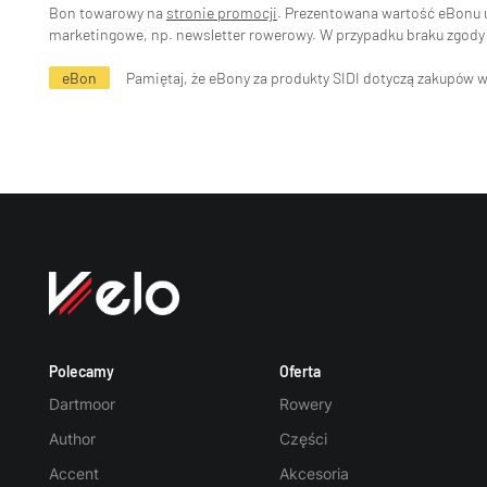
Bon towarowy na
stronie promocji
. Prezentowana wartość eBonu uw
marketingowe, np. newsletter rowerowy. W przypadku braku zgody 
eBon
Pamiętaj, że eBony za produkty SIDI dotyczą zakupów 
Polecamy
Oferta
Dartmoor
Rowery
Author
Części
Accent
Akcesoria