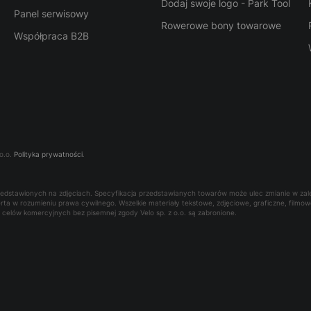
Dodaj swoje logo - Park Tool
Panel serwisowy
Rowerowe bony towarowe
Współpraca B2B
o.o.
Polityka prywatności
.
rzedstawionych na zdjęciach. Specyfikacja przedstawianych towarów może ulec zmianie w za
oferta w rozumieniu prawa cywilnego. Wszelkie materiały tekstowe, zdjęciowe, graficzne, film
la celów komercyjnych bez pisemnej zgody Velo sp. z o.o. są zabronione.