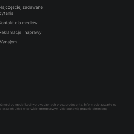
Najczęściej zadawane
pytania
Kontakt dla mediów
Reklamacje i naprawy
Wynajem
leżności od modyfikacji wprowadzonych przez producenta. Informacje zawarte na
owe oraz ich układ w serwisie internetowym Velo stanowią prawnie chronioną