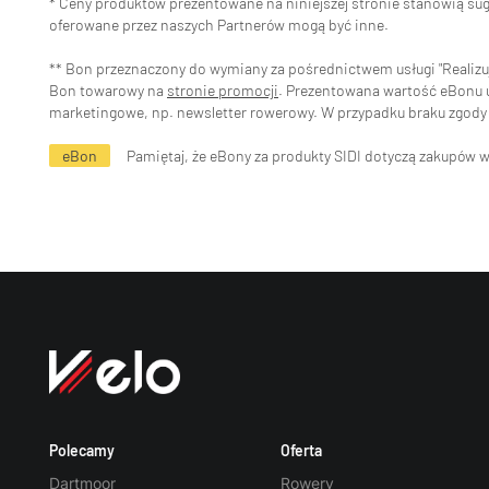
* Ceny produktów prezentowane na niniejszej stronie stanowią s
oferowane przez naszych Partnerów mogą być inne.
** Bon przeznaczony do wymiany za pośrednictwem usługi "Realizuj 
Bon towarowy na
stronie promocji
. Prezentowana wartość eBonu uw
marketingowe, np. newsletter rowerowy. W przypadku braku zgody 
eBon
Pamiętaj, że eBony za produkty SIDI dotyczą zakupów 
Polecamy
Oferta
Dartmoor
Rowery