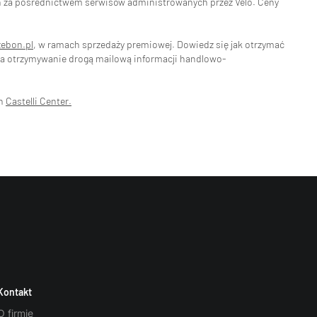
eń za pośrednictwem serwisów administrowanych przez Velo. Ceny
zebon.pl
, w ramach sprzedaży premiowej. Dowiedz się jak otrzymać
na otrzymywanie drogą mailową informacji handlowo-
ch
Castelli Center.
Kontakt
O firmie