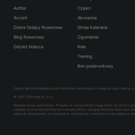
Author
Części
Accent
Akcesoria
Dobre Sklepy Rowerowe
Stroje kolarskie
Blog Rowerowy
Ogumienie
Odzież Kolarza
Koła
Trening
Bon podarunkowy
Ogólne Warunki Współpracy dla Podmiotów świadczących usługi na rzecz Velo sp. z 
© 2002-2026 Velo sp. z o.o.
Wszelkie prawa zastrzeżone. Produkty w rzeczywistości mogą różnić się od tych p
niniejszej stronie internetowej nie stanowią oferty i nie będą interpretowane jako 
własność intelektualną. Ich kopiowanie, dystrybucja, modyfikacja oraz publikacja d