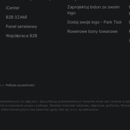
Zaprojektuj bidon ze swoim
iCenter
logo
B2B (IZAM)
Dodaj swoje logo - Park Tool
Panel serwisowy
Rowerowe bony towarowe
Współpraca B2B
o.o.
Polityka prywatności
.
rzedstawionych na zdjęciach. Specyfikacja przedstawianych towarów może ulec zmianie w za
oferta w rozumieniu prawa cywilnego. Wszelkie materiały tekstowe, zdjęciowe, graficzne, film
la celów komercyjnych bez pisemnej zgody Velo sp. z o.o. są zabronione.