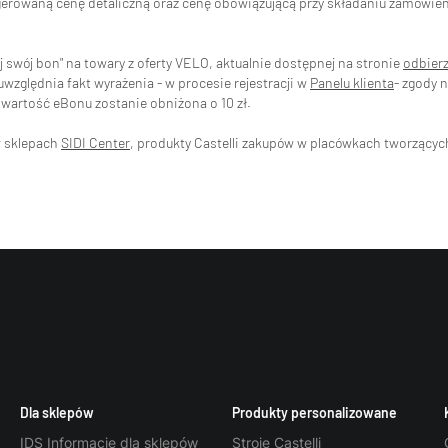
ugerowaną cenę detaliczną oraz cenę obowiązującą przy składaniu zamówi
swój bon" na towary z oferty VELO, aktualnie dostępnej na stronie
odbier
zględnia fakt wyrażenia - w procesie rejestracji w
Panelu klienta
- zgody 
wartość eBonu zostanie obniżona o 10 zł.
w sklepach
SIDI Center
, produkty Castelli zakupów w placówkach tworzący
Dla sklepów
Produkty personalizowane
IDS Informacje dla sklepów
Stroje Castelli