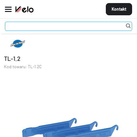
Kontakt
Akcesoria
Narzędzia
Łatki i łyżki
TL-1.2
MARKI
ROWERY
TL-1.2
CZĘŚCI
Kod towaru:
TL-1.2C
AKCESORIA
STROJE
OGUMIENIE
KOŁA