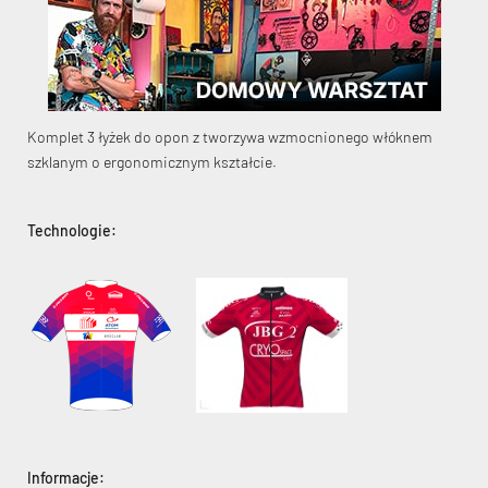
Komplet 3 łyżek do opon z tworzywa wzmocnionego włóknem
KryptoFlex Key Cable
szklanym o ergonomicznym kształcie.
34,90 zł*
89,00 zł*
Technologie:
Informacje: