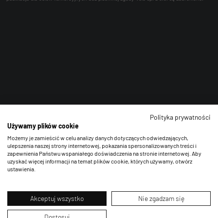
Polityka prywatności
Używamy plików cookie
Możemy je zamieścić w celu analizy danych dotyczących odwiedzających,
ulepszenia naszej strony internetowej, pokazania spersonalizowanych treści i
zapewnienia Państwu wspaniałego doświadczenia na stronie internetowej. Aby
uzyskać więcej informacji na temat plików cookie, których używamy, otwórz
ustawienia.
Akceptuj wszystko
Nie zgadzam się
Dostosuj