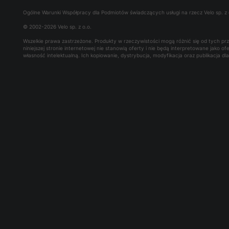
Ogólne Warunki Współpracy dla Podmiotów świadczących usługi na rzecz Velo sp. z 
© 2002-2026 Velo sp. z o.o.
Wszelkie prawa zastrzeżone. Produkty w rzeczywistości mogą różnić się od tych p
niniejszej stronie internetowej nie stanowią oferty i nie będą interpretowane jako 
własność intelektualną. Ich kopiowanie, dystrybucja, modyfikacja oraz publikacja d