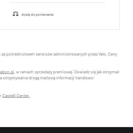
eń za pośrednictwem serwisów administrowanych przez Velo. Ceny
zebon.pl
, w ramach sprzedaży premiowej. Dowiedz się jak otrzymać
na otrzymywanie drogą mailową informacji handlowo-
ch
Castelli Center.