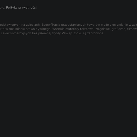
o.o.
Polityka prywatności
.
rzedstawionych na zdjęciach. Specyfikacja przedstawianych towarów może ulec zmianie w za
oferta w rozumieniu prawa cywilnego. Wszelkie materiały tekstowe, zdjęciowe, graficzne, film
la celów komercyjnych bez pisemnej zgody Velo sp. z o.o. są zabronione.