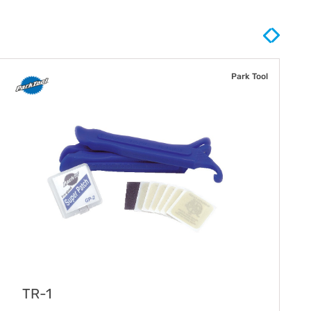
Park Tool
TR-1