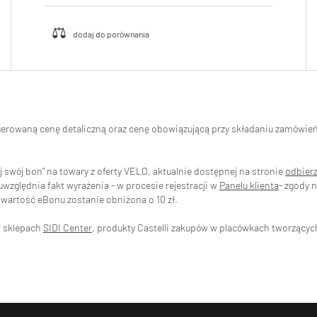
ugerowaną cenę detaliczną oraz cenę obowiązującą przy składaniu zamówi
swój bon" na towary z oferty VELO, aktualnie dostępnej na stronie
odbier
zględnia fakt wyrażenia - w procesie rejestracji w
Panelu klienta
- zgody 
wartość eBonu zostanie obniżona o 10 zł.
w sklepach
SIDI Center
, produkty Castelli zakupów w placówkach tworzący