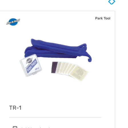
Park Tool
TR-1