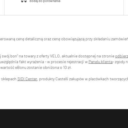
ugerowaną cenę detaliczną oraz cenę obowiązującą przy składaniu zamówi
swój bon" na towary z oferty VELO, aktualnie dostępnej na stronie
odbier
zględnia fakt wyrażenia - w procesie rejestracji w
Panelu klienta
- zgody 
wartość eBonu zostanie obniżona o 10 zł.
w sklepach
SIDI Center
, produkty Castelli zakupów w placówkach tworzący