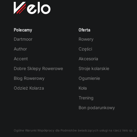
Polecamy
Oferta
Dartmoor
Rowery
Author
Części
Accent
Akcesoria
Dobre Sklepy Rowerowe
Stroje kolarskie
Blog Rowerowy
Ogumienie
Odzież Kolarza
Koła
Trening
Bon podarunkowy
Ogólne Warunki Współpracy dla Podmiotów świadczących usługi na rzecz Velo sp. z 