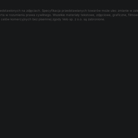
rzedstawionych na zdjęciach. Specyfikacja przedstawianych towarów może ulec zmianie w za
oferta w rozumieniu prawa cywilnego. Wszelkie materiały tekstowe, zdjęciowe, graficzne, film
la celów komercyjnych bez pisemnej zgody Velo sp. z o.o. są zabronione.