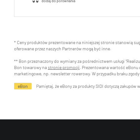
* Ceny produktów prezentowane na niniejszej stronie stanowią s
oferowane przez naszych Partnerów mogą być inne.
** Bon przeznaczony do wymiany za pośrednictwem usługi "Realizuj 
Bon towarowy na
stronie promocji
. Prezentowana wartość eBonu uw
marketingowe, np. newsletter rowerowy. W przypadku braku zgody 
eBon
Pamiętaj, że eBony za produkty SIDI dotyczą zakupów 