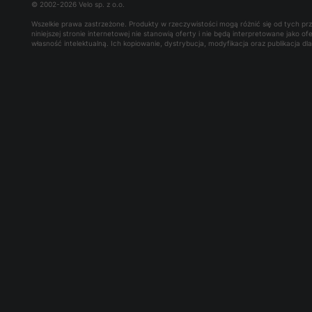
© 2002-2026 Velo sp. z o.o.
Wszelkie prawa zastrzeżone. Produkty w rzeczywistości mogą różnić się od tych p
niniejszej stronie internetowej nie stanowią oferty i nie będą interpretowane jako 
własność intelektualną. Ich kopiowanie, dystrybucja, modyfikacja oraz publikacja d