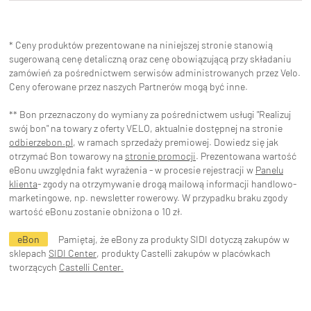
* Ceny produktów prezentowane na niniejszej stronie stanowią
sugerowaną cenę detaliczną oraz cenę obowiązującą przy składaniu
zamówień za pośrednictwem serwisów administrowanych przez Velo.
Ceny oferowane przez naszych Partnerów mogą być inne.
** Bon przeznaczony do wymiany za pośrednictwem usługi "Realizuj
swój bon" na towary z oferty VELO, aktualnie dostępnej na stronie
odbierzebon.pl
, w ramach sprzedaży premiowej. Dowiedz się jak
otrzymać Bon towarowy na
stronie promocji
. Prezentowana wartość
eBonu uwzględnia fakt wyrażenia - w procesie rejestracji w
Panelu
klienta
- zgody na otrzymywanie drogą mailową informacji handlowo-
marketingowe, np. newsletter rowerowy. W przypadku braku zgody
wartość eBonu zostanie obniżona o 10 zł.
eBon
Pamiętaj, że eBony za produkty SIDI dotyczą zakupów w
sklepach
SIDI Center
, produkty Castelli zakupów w placówkach
tworzących
Castelli Center.