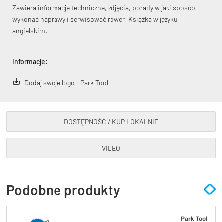
Zawiera informacje techniczne, zdjęcia, porady w jaki sposób
wykonać naprawy i serwisować rower. Książka w języku
angielskim.
Informacje:
KryptoFlex Key Cable
Dodaj swoje logo - Park Tool
34,90 zł*
89,00 zł*
DOSTĘPNOŚĆ / KUP LOKALNIE
VIDEO
Podobne produkty
Park Tool