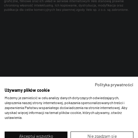
graficzne, filmowe oraz ich układ w serwisie internetowym Velo stanowią prawnie
chronioną własność intelektualną. Ich kopiowanie, dystrybucja, modyfikacja oraz
publikacja dla celów komercyjnych bez pisemnej zgody Velo sp. z o.o. są zabronione.
Polityka prywatności
Używamy plików cookie
Możemy je zamieścić w celu analizy danych dotyczących odwiedzających,
ulepszenia naszej strony internetowej, pokazania spersonalizowanych treści i
zapewnienia Państwu wspaniałego doświadczenia na stronie internetowej. Aby
uzyskać więcej informacji na temat plików cookie, których używamy, otwórz
ustawienia.
Akceptuj wszystko
Nie zgadzam się