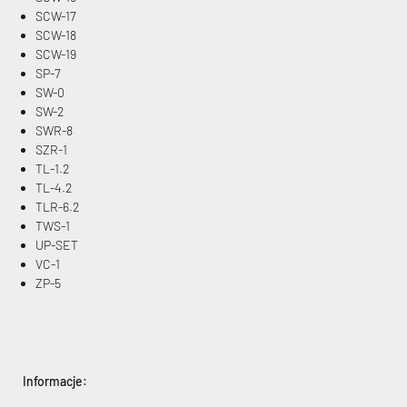
SCW-17
SCW-18
SCW-19
SP-7
SW-0
SW-2
SWR-8
SZR-1
TL-1.2
TL-4.2
TLR-6.2
TWS-1
UP-SET
VC-1
ZP-5
Informacje: