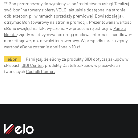
** Bon przeznaczony do wymiany za pośrednictwem usługi "Realizuj
swój bon" na towary z oferty VELO, aktualnie dostępnej na stronie
odbierzebon.pl
, w ramach sprzedaży premiowej. Dowiedz się jak
otrzymać Bon towarowy na
stronie promocji
. Prezentowana wartość
eBonu uwzględnia fakt wyrażenia - w procesie rejestracji w
Panelu
klienta
- zgody na otrzymywanie drogą mailową informacji handlowo-
marketingowe, np. newsletter rowerowy. W przypadku braku zgody
wartość eBonu zostanie obniżona o 10 zł.
eBon
Pamiętaj, że eBony za produkty SIDI dotyczą zakupów w
sklepach
SIDI Center
, produkty Castelli zakupów w placówkach
tworzących
Castelli Center.