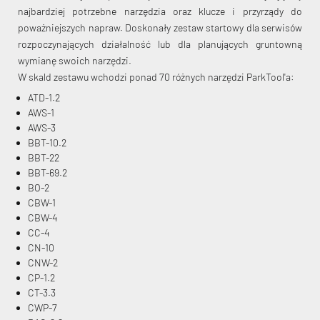
najbardziej potrzebne narzędzia oraz klucze i przyrządy do
poważniejszych napraw. Doskonały zestaw startowy dla serwisów
rozpoczynających działalność lub dla planujących gruntowną
wymianę swoich narzędzi.
W skald zestawu wchodzi ponad 70 różnych narzędzi ParkTool'a:
ATD-1.2
KryptoFlex Key Cable
AWS-1
AWS-3
BBT-10.2
34,90 zł*
89,00 zł*
BBT-22
BBT-69.2
BO-2
CBW-1
CBW-4
CC-4
CN-10
CNW-2
CP-1.2
CT-3.3
CWP-7