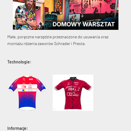
Małe, poręczne narzędzie przeznaczone do usuwania oraz
KryptoFlex Key Cable
montażu rdzenia zaworów Schrader i Presta.
34,90 zł*
89,00 zł*
Technologie:
Informacje: