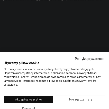
Polityka prywatności
Używamy plików cookie
Możemy je zamieścić w celu analizy danych dotyczących odwiedzających,
ulepszenia naszej strony internetowej, pokazania spersonalizowanych treści i
zapewnienia Państwu wspaniałego doświadczenia na stronie internetowej. Aby
uzyskać więcej informacji na temat plików cookie, których używamy, otwórz
ustawienia.
Akceptuj wszystko
Nie zgadzam się
Dostosuj