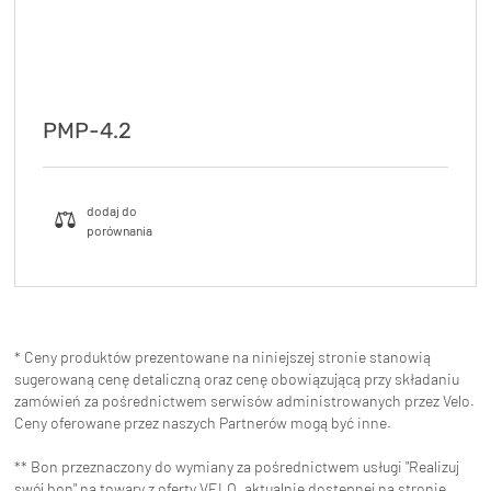
PMP-4.2
* Ceny produktów prezentowane na niniejszej stronie stanowią
sugerowaną cenę detaliczną oraz cenę obowiązującą przy składaniu
zamówień za pośrednictwem serwisów administrowanych przez Velo.
Ceny oferowane przez naszych Partnerów mogą być inne.
** Bon przeznaczony do wymiany za pośrednictwem usługi "Realizuj
swój bon" na towary z oferty VELO, aktualnie dostępnej na stronie