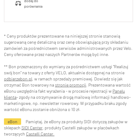
* Ceny produktów prezentowane na niniejszej stronie stanowią
sugerowaną cenę detaliczną oraz cenę obowiązującą przy składaniu
zamówień za pośrednictwem serwisów administrowanych przez Velo.
Ceny oferowane przez naszych Partnerów mogą być inne.
** Bon przeznaczony do wymiany za pośrednictwem usługi "Realizuj
swój bon" na towary z oferty VELO, aktualnie dostępnej na stronie
odbierzebon.pl
, w ramach sprzedaży premiowej. Dowiedz się jak
otrzymać Bon towarowy na
stronie promocji
. Prezentowana wartość
eBonu uwzględnia fakt wyrażenia - w procesie rejestracji w
Panelu
klienta
- zgody na otrzymywanie drogą mailową informacji handlowo-
marketingowe, np. newsletter rowerowy. W przypadku braku zgody
wartość eBonu zostanie obniżona o 10 zł.
eBon
Pamiętaj, że eBony za produkty SIDI dotyczą zakupów w
sklepach
SIDI Center
, produkty Castelli zakupów w placówkach
tworzących
Castelli Center.