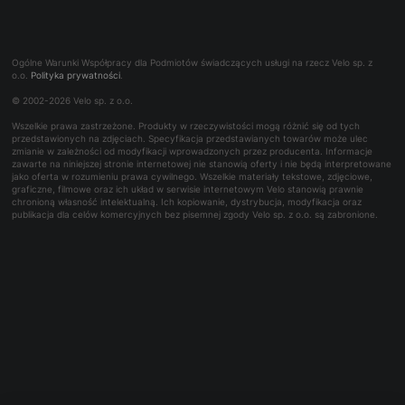
Ogumienie
Zaprojektuj bidon ze swoim logo
Panel serwisowy
O firmie
Koła
Dodaj swoje logo - Park Tool
Współpraca B2B
Najczęściej zadawane pytania
Trening
Rowerowe bony towarowe
Ogólne Warunki Współpracy dla Podmiotów świadczących usługi na rzecz Velo sp. z
Kontakt dla mediów
o.o.
Polityka prywatności
.
Bon podarunkowy
© 2002-2026 Velo sp. z o.o.
Reklamacje i naprawy
Wszelkie prawa zastrzeżone. Produkty w rzeczywistości mogą różnić się od tych
Wynajem
przedstawionych na zdjęciach. Specyfikacja przedstawianych towarów może ulec
zmianie w zależności od modyfikacji wprowadzonych przez producenta. Informacje
zawarte na niniejszej stronie internetowej nie stanowią oferty i nie będą interpretowane
jako oferta w rozumieniu prawa cywilnego. Wszelkie materiały tekstowe, zdjęciowe,
graficzne, filmowe oraz ich układ w serwisie internetowym Velo stanowią prawnie
chronioną własność intelektualną. Ich kopiowanie, dystrybucja, modyfikacja oraz
publikacja dla celów komercyjnych bez pisemnej zgody Velo sp. z o.o. są zabronione.