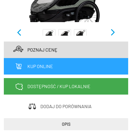
TRENING
WYPRZEDAŻ
OUTLET
NOWOŚCI
POZNAJ CENĘ
BONY
PROMOCJE
KUP ONLINE
KONTAKT
Kup bon podarunkowy
EN
Zestawy opon Vittoria teraz w
DOSTĘPNOŚĆ / KUP LOKALNIE
promocji z eBonem 60zł na kolejne
Kup bon podarunkowy
zakupy!
DODAJ DO PORÓWNANIA
Sprawdź teraz >>>
OPIS