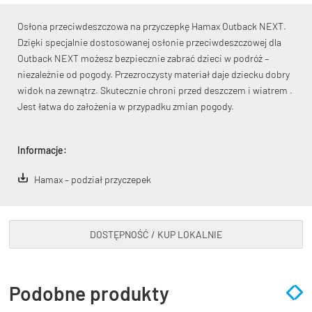
Osłona przeciwdeszczowa na przyczepkę Hamax Outback NEXT.
Dzięki specjalnie dostosowanej osłonie przeciwdeszczowej dla
Outback NEXT możesz bezpiecznie zabrać dzieci w podróż –
niezależnie od pogody. Przezroczysty materiał daje dziecku dobry
widok na zewnątrz. Skutecznie chroni przed deszczem i wiatrem .
KryptoFlex Key Cable
Jest łatwa do założenia w przypadku zmian pogody.
34,90 zł*
89,00 zł*
Informacje:
Hamax – podział przyczepek
DOSTĘPNOŚĆ / KUP LOKALNIE
Podobne produkty