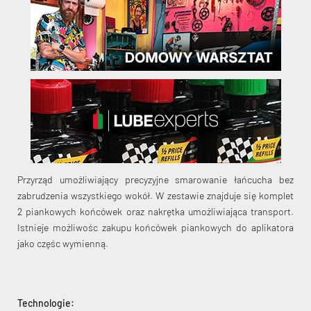
KryptoFlex Key Cable
34,90 zł*
89,00 zł*
Przyrząd umożliwiający precyzyjne smarowanie łańcucha bez
zabrudzenia wszystkiego wokół. W zestawie znajduje się komplet
2 piankowych końcówek oraz nakrętka umożliwiająca transport.
Istnieje możliwośc zakupu końcówek piankowych do aplikatora
jako częśc wymienną.
Technologie: