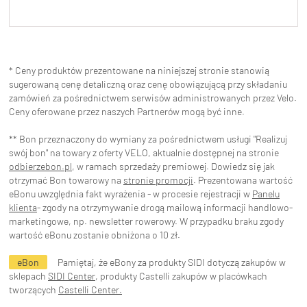
* Ceny produktów prezentowane na niniejszej stronie stanowią
sugerowaną cenę detaliczną oraz cenę obowiązującą przy składaniu
zamówień za pośrednictwem serwisów administrowanych przez Velo.
Ceny oferowane przez naszych Partnerów mogą być inne.
** Bon przeznaczony do wymiany za pośrednictwem usługi "Realizuj
swój bon" na towary z oferty VELO, aktualnie dostępnej na stronie
odbierzebon.pl
, w ramach sprzedaży premiowej. Dowiedz się jak
otrzymać Bon towarowy na
stronie promocji
. Prezentowana wartość
eBonu uwzględnia fakt wyrażenia - w procesie rejestracji w
Panelu
klienta
- zgody na otrzymywanie drogą mailową informacji handlowo-
marketingowe, np. newsletter rowerowy. W przypadku braku zgody
wartość eBonu zostanie obniżona o 10 zł.
eBon
Pamiętaj, że eBony za produkty SIDI dotyczą zakupów w
sklepach
SIDI Center
, produkty Castelli zakupów w placówkach
tworzących
Castelli Center.