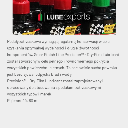
KryptoFlex Key Cable
Pedały zatrzaskowe wymagają regularnej konserwacji w celu
uzyskania optymalnej wydajności i długiej żywotności
komponentów. Smar Finish Line Precision™ - Dry-Film Lubricant
34,90 zł*
89,00 zł*
został stworzony w celu pełnego i równomiernego pokrycia
wszystkich powierzchni ciernych. Ta całkowicie sucha powłoka
jest bezolejowa, odpycha brud i wodę.
Precision™ - Dry-Film Lubricant został zaprojektowany i
opracowany do stosowania z pedałami zatrzaskowymi
wszystkich typów i marek.
Pojemność: 60 ml