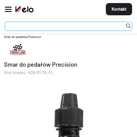
Kontakt
Akcesoria
Środki do konserwacji
Oleje, smary, płyny hamulcowe
MARKI
Smar do pedałów Precision
ROWERY
Smar do pedałów Precision
CZĘŚCI
Kod towaru:
400-01-39_FL
AKCESORIA
STROJE
OGUMIENIE
KOŁA