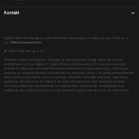
Blog Rowerowy
iCenter
Stroje kolarskie
Stroje Castelli
Kontakt
Odzież Kolarza
B2B (IZAM)
Ogumienie
Zaprojektuj bidon ze swoim logo
Panel serwisowy
O firmie
Koła
Dodaj swoje logo - Park Tool
Współpraca B2B
Najczęściej zadawane pytania
Trening
Rowerowe bony towarowe
Ogólne Warunki Współpracy dla Podmiotów świadczących usługi na rzecz Velo sp. z
Kontakt dla mediów
o.o.
Polityka prywatności
.
Bon podarunkowy
© 2002-2026 Velo sp. z o.o.
Reklamacje i naprawy
Wszelkie prawa zastrzeżone. Produkty w rzeczywistości mogą różnić się od tych
Wynajem
przedstawionych na zdjęciach. Specyfikacja przedstawianych towarów może ulec
zmianie w zależności od modyfikacji wprowadzonych przez producenta. Informacje
zawarte na niniejszej stronie internetowej nie stanowią oferty i nie będą interpretowane
jako oferta w rozumieniu prawa cywilnego. Wszelkie materiały tekstowe, zdjęciowe,
graficzne, filmowe oraz ich układ w serwisie internetowym Velo stanowią prawnie
chronioną własność intelektualną. Ich kopiowanie, dystrybucja, modyfikacja oraz
publikacja dla celów komercyjnych bez pisemnej zgody Velo sp. z o.o. są zabronione.