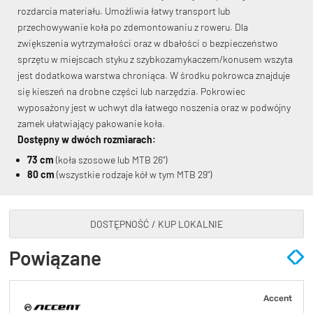
rozdarcia materiału. Umożliwia łatwy transport lub
przechowywanie koła po zdemontowaniu z roweru. Dla
zwiększenia wytrzymałości oraz w dbałości o bezpieczeństwo
sprzętu w miejscach styku z szybkozamykaczem/konusem wszyta
jest dodatkowa warstwa chroniąca. W środku pokrowca znajduje
się kieszeń na drobne części lub narzędzia. Pokrowiec
KryptoFlex Key Cable
wyposażony jest w uchwyt dla łatwego noszenia oraz w podwójny
zamek ułatwiający pakowanie koła.
Dostępny w dwóch rozmiarach:
34,90 zł*
89,00 zł*
73 cm
(koła szosowe lub MTB 26")
80 cm
(wszystkie rodzaje kół w tym MTB 29")
DOSTĘPNOŚĆ / KUP LOKALNIE
Powiązane
Accent