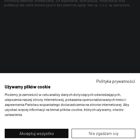
chronioną własność intelektualną. Ich kopiowanie, dystrybucja, modyfikacja oraz
publikacja dla celów komercyjnych bez pisemnej zgody Velo sp. z o.o. są zabronione.
Polityka prywatności
Używamy plików cookie
Możemy je zamieścić w celu analizy danych dotyczących odwiedzających,
ulepszenia naszej strony internetowej, pokazania spersonalizowanych treści i
zapewnienia Państwu wspaniałego doświadczenia na stronie internetowej. Aby
uzyskać więcej informacji na temat plików cookie, których używamy, otwórz
ustawienia.
Akceptuj wszystko
Nie zgadzam się