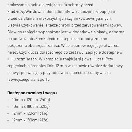
stalowym splocie dla zwiększenia ochrony przed
kradzieżą.Winylowa osłona dodatkowo zabezpiecza zapięcie
przed działaniem niekorzystnych czynników zewnętrznych,
ułatwia użytkowanie, a także chroni przed zarysowaniami roweru.
Głowica zapięcia wyposażona jest w dodatkowe blokady, odporne
na podważanie.Zamknięcie następuje automatycznie po
KryptoFlex Key Cable
połączeniu obu części zamka. W celu ponownego jego otwarcia
należy użyć klucza dołączonego do zestawu. Zapięcie dostępne w
kilku rozmiarach. W komplecie znajdują się dwa klucze. Przy
34,90 zł*
89,00 zł*
zapięciach o średnicy linki 12 mm w zestawie również dodatkowy
uchwyt pozwalający przymocować zapięcie do ramy w celu
łatwiejszego transportu.
Dostępne rozmiary i waga :
• 10mm x 120cm (240g)
• 10mm x 180cm (320g)
• 12mm x 120cm (313g)
• 12mm x 180cm (412g)