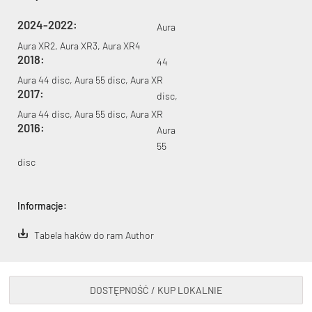
2024-2022:
Aura
Aura XR2, Aura XR3, Aura XR4
2018:
44
Aura 44 disc, Aura 55 disc, Aura XR
2017:
disc,
KryptoFlex Key Cable
Aura 44 disc, Aura 55 disc, Aura XR
2016:
Aura
34,90 zł*
89,00 zł*
55
disc
Informacje:
Tabela haków do ram Author
DOSTĘPNOŚĆ / KUP LOKALNIE