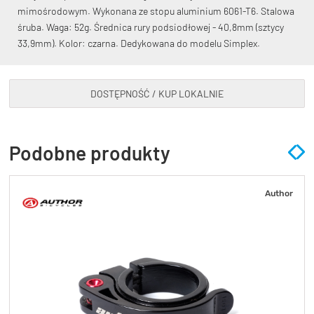
mimośrodowym. Wykonana ze stopu aluminium 6061-T6. Stalowa
śruba. Waga: 52g. Średnica rury podsiodłowej - 40,8mm (sztycy
33,9mm). Kolor: czarna. Dedykowana do modelu Simplex.
DOSTĘPNOŚĆ / KUP LOKALNIE
KryptoFlex Key Cable
34,90 zł*
89,00 zł*
Podobne produkty
Author