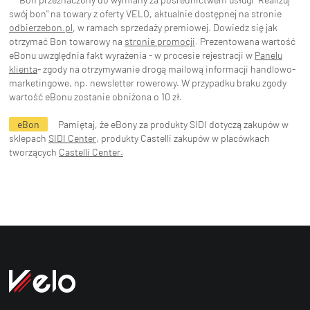
swój bon" na towary z oferty VELO, aktualnie dostępnej na stronie
odbierzebon.pl
, w ramach sprzedaży premiowej. Dowiedz się jak
otrzymać Bon towarowy na
stronie promocji
. Prezentowana wartość
eBonu uwzględnia fakt wyrażenia - w procesie rejestracji w
Panelu
klienta
- zgody na otrzymywanie drogą mailową informacji handlowo-
marketingowe, np. newsletter rowerowy. W przypadku braku zgody
wartość eBonu zostanie obniżona o 10 zł.
eBon
Pamiętaj, że eBony za produkty SIDI dotyczą zakupów w
sklepach
SIDI Center
, produkty Castelli zakupów w placówkach
tworzących
Castelli Center.