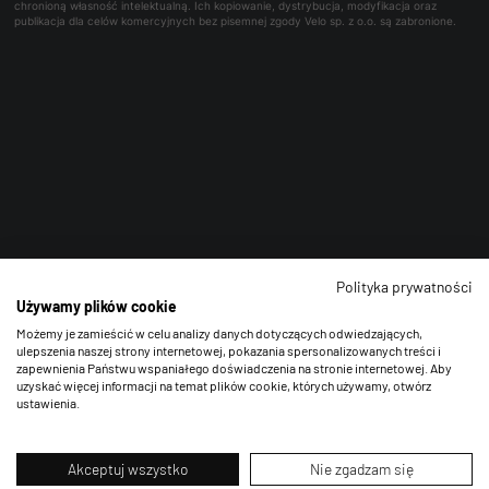
chronioną własność intelektualną. Ich kopiowanie, dystrybucja, modyfikacja oraz
publikacja dla celów komercyjnych bez pisemnej zgody Velo sp. z o.o. są zabronione.
Polityka prywatności
Używamy plików cookie
Możemy je zamieścić w celu analizy danych dotyczących odwiedzających,
ulepszenia naszej strony internetowej, pokazania spersonalizowanych treści i
zapewnienia Państwu wspaniałego doświadczenia na stronie internetowej. Aby
uzyskać więcej informacji na temat plików cookie, których używamy, otwórz
ustawienia.
Akceptuj wszystko
Nie zgadzam się