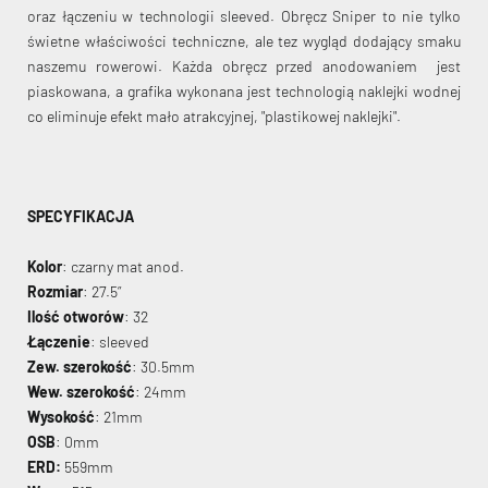
oraz łączeniu w technologii sleeved. Obręcz Sniper to nie tylko
świetne właściwości techniczne, ale tez wygląd dodający smaku
naszemu rowerowi. Każda obręcz przed anodowaniem jest
piaskowana, a grafika wykonana jest technologią naklejki wodnej
co eliminuje efekt mało atrakcyjnej, "plastikowej naklejki".
SPECYFIKACJA
Kolor
: czarny mat anod.
Rozmiar
: 27.5”
Ilość otworów
:
32
Łączenie
: sleeved
Zew. szerokość
: 30.5mm
Wew. szerokość
: 24mm
Wysokość
: 21mm
OSB
: 0mm
ERD:
559mm