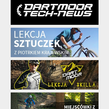
KryptoFlex Key Cable
34,90 zł*
89,00 zł*