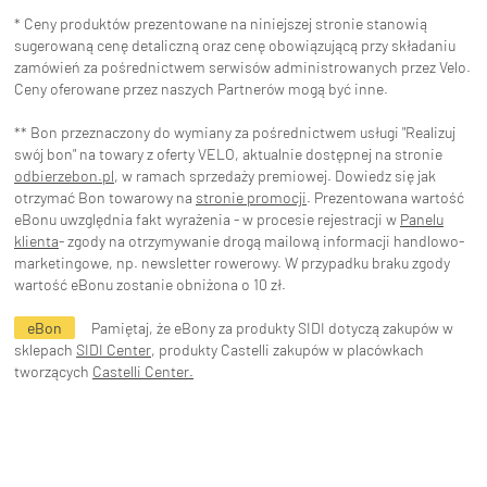
* Ceny produktów prezentowane na niniejszej stronie stanowią
sugerowaną cenę detaliczną oraz cenę obowiązującą przy składaniu
zamówień za pośrednictwem serwisów administrowanych przez Velo.
Ceny oferowane przez naszych Partnerów mogą być inne.
** Bon przeznaczony do wymiany za pośrednictwem usługi "Realizuj
swój bon" na towary z oferty VELO, aktualnie dostępnej na stronie
odbierzebon.pl
, w ramach sprzedaży premiowej. Dowiedz się jak
otrzymać Bon towarowy na
stronie promocji
. Prezentowana wartość
eBonu uwzględnia fakt wyrażenia - w procesie rejestracji w
Panelu
klienta
- zgody na otrzymywanie drogą mailową informacji handlowo-
marketingowe, np. newsletter rowerowy. W przypadku braku zgody
wartość eBonu zostanie obniżona o 10 zł.
eBon
Pamiętaj, że eBony za produkty SIDI dotyczą zakupów w
sklepach
SIDI Center
, produkty Castelli zakupów w placówkach
tworzących
Castelli Center.