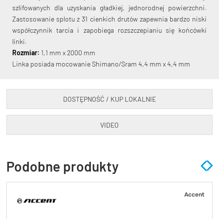
szlifowanych dla uzyskania gładkiej, jednorodnej powierzchni.
Zastosowanie splotu z 31 cienkich drutów zapewnia bardzo niski
współczynnik tarcia i zapobiega rozszczepianiu się końcówki
linki.
Rozmiar:
1,1 mm x 2000 mm
Linka posiada mocowanie Shimano/Sram 4,4 mm x 4,4 mm
KryptoFlex Key Cable
34,90 zł*
89,00 zł*
DOSTĘPNOŚĆ / KUP LOKALNIE
VIDEO
Podobne produkty
Accent