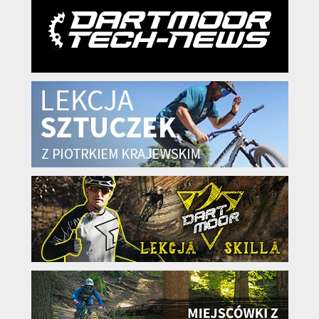
KryptoFlex Key Cable
34,90 zł*
89,00 zł*