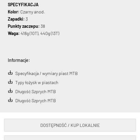
SPECYFIKACJA
Kolor:
Czarny anod.
Zapadki:
3
Punkty zaczepu:
38
Waga:
418g (10T), 440g (13T)
Informacje:
Specyfikacja / wymiary piast MTB
Typy łożysk w piastach
Długość Szprych MTB
Długość Szprych MTB
DOSTĘPNOŚĆ / KUP LOKALNIE