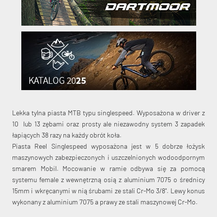
Lekka tylna piasta MTB typu singlespeed. Wyposażona w driver z
10 lub 13 zębami oraz prosty ale niezawodny system 3 zapadek
łapiących 38 razy na każdy obrót koła.
Piasta Reel Singlespeed wyposażona jest w 5 dobrze łożysk
maszynowych zabezpieczonych i uszczelnionych wodoodpornym
smarem Mobil. Mocowanie w ramie odbywa się za pomocą
systemu female z wewnętrzną osią z aluminium 7075 o średnicy
15mm i wkręcanymi w nią śrubami ze stali Cr-Mo 3/8". Lewy konus
wykonany z aluminium 7075 a prawy ze stali maszynowej Cr-Mo.