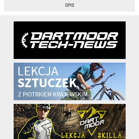
OPIS
KryptoFlex Key Cable
34,90 zł*
89,00 zł*