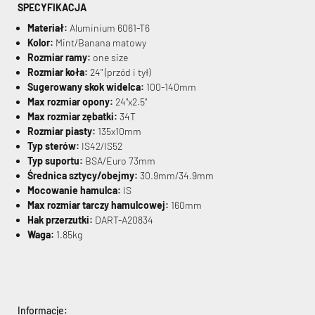
SPECYFIKACJA
Materiał:
Aluminium 6061-T6
Kolor:
Mint/Banana matowy
Rozmiar ramy:
one size
Rozmiar koła:
24" (przód i tył)
Sugerowany skok widelca:
100-140mm
Max rozmiar opony:
24"x2.5"
Max rozmiar zębatki:
34T
Rozmiar piasty:
135x10mm
Typ sterów:
IS42/IS52
Typ suportu:
BSA/Euro 73mm
Średnica sztycy/obejmy:
30.9mm/34.9mm
Mocowanie hamulca:
IS
Max rozmiar tarczy hamulcowej:
160mm
Hak przerzutki:
DART-A20834
Waga:
1.85kg
Informacje: