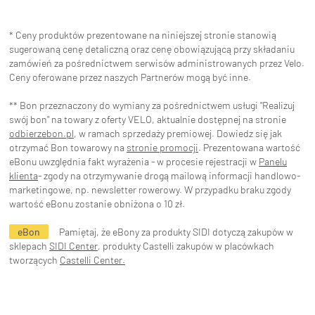
* Ceny produktów prezentowane na niniejszej stronie stanowią
sugerowaną cenę detaliczną oraz cenę obowiązującą przy składaniu
zamówień za pośrednictwem serwisów administrowanych przez Velo.
Ceny oferowane przez naszych Partnerów mogą być inne.
** Bon przeznaczony do wymiany za pośrednictwem usługi "Realizuj
swój bon" na towary z oferty VELO, aktualnie dostępnej na stronie
odbierzebon.pl
, w ramach sprzedaży premiowej. Dowiedz się jak
otrzymać Bon towarowy na
stronie promocji
. Prezentowana wartość
eBonu uwzględnia fakt wyrażenia - w procesie rejestracji w
Panelu
klienta
- zgody na otrzymywanie drogą mailową informacji handlowo-
marketingowe, np. newsletter rowerowy. W przypadku braku zgody
wartość eBonu zostanie obniżona o 10 zł.
eBon
Pamiętaj, że eBony za produkty SIDI dotyczą zakupów w
sklepach
SIDI Center
, produkty Castelli zakupów w placówkach
tworzących
Castelli Center.