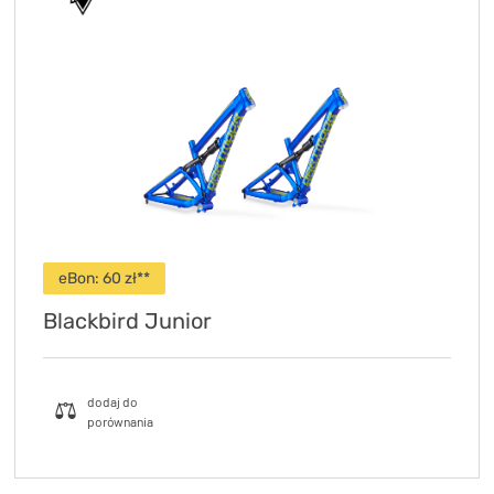
eBon:
60
zł**
Blackbird Junior