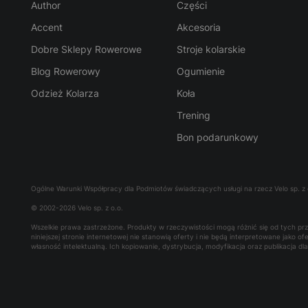
Author
Części
Accent
Akcesoria
Dobre Sklepy Rowerowe
Stroje kolarskie
Blog Rowerowy
Ogumienie
Odzież Kolarza
Koła
Trening
Bon podarunkowy
Ogólne Warunki Współpracy dla Podmiotów świadczących usługi na rzecz Velo sp. z 
© 2002-2026 Velo sp. z o.o.
Wszelkie prawa zastrzeżone. Produkty w rzeczywistości mogą różnić się od tych p
niniejszej stronie internetowej nie stanowią oferty i nie będą interpretowane jako 
własność intelektualną. Ich kopiowanie, dystrybucja, modyfikacja oraz publikacja d