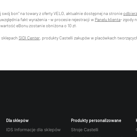
swój bon" na towary z oferty VELO, aktualnie dostępnej na stronie
odbier
zględnia fakt wyrażenia - w procesie rejestracji w
Panelu klienta
- zgody 
wartość eBonu zostanie obniżona o 10 zł.
w sklepach
SIDI Center
, produkty Castelli zakupów w placówkach tworzący
Dla sklepów
Produkty personalizowane
IDS Informacje dla sklepów
Stroje Castelli