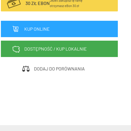
Jeżeli zakupisz tę ramę
30 ZŁ EBON
otrzymasz eBon 30 zł
Sprawdź teraz >>>
34,90 zł*
89,00 zł*
elce amortyzowane
elce sztywne
KUP ONLINE
DOSTĘPNOŚĆ / KUP LOKALNIE
DODAJ DO PORÓWNANIA