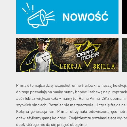
Primale to najbardziej wszechstronne trailówki w naszej kolekcj
do tego pozwalają na naukę bunny hopów i zabawę na pumptrack
Jeśli lubisz większe koła - mamy to. Rama Primal 29” z oponami 
szybkich singlach. Rozmiar nie ma znaczenia - liczy się frajda na
Kolejna generacja ram Primal otrzymała odświeżoną geometri
odświeżyliśmy gamę kolorów. Znajdziesz tu oszałamiające wykoń
obok którego nie da się przejść obojętnie!