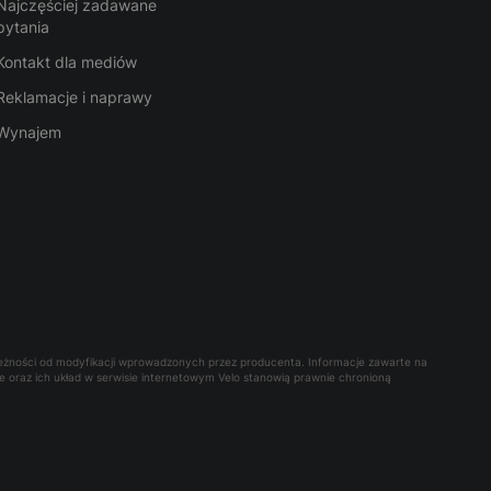
Najczęściej zadawane
pytania
Kontakt dla mediów
Reklamacje i naprawy
Wynajem
leżności od modyfikacji wprowadzonych przez producenta. Informacje zawarte na
owe oraz ich układ w serwisie internetowym Velo stanowią prawnie chronioną