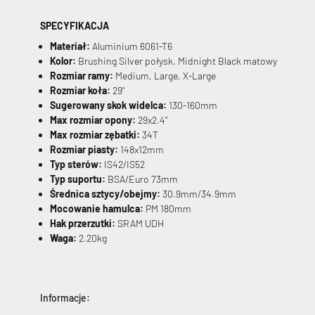
SPECYFIKACJA
Materiał:
Aluminium 6061-T6
Kolor:
Brushing Silver połysk, Midnight Black matowy
Rozmiar ramy:
Medium, Large, X-Large
Rozmiar koła:
29"
Sugerowany skok widelca:
130-160mm
Max rozmiar opony:
29x2.4"
Max rozmiar zębatki:
34T
Rozmiar piasty:
148x12mm
Typ sterów:
IS42/IS52
Typ suportu:
BSA/Euro 73mm
Średnica sztycy/obejmy:
30.9mm/34.9mm
Mocowanie hamulca:
PM 180mm
Hak przerzutki:
SRAM UDH
Waga:
2.20kg
Informacje: