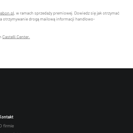
zebon.pl
, w ramach sprzedaży premiowej. Dowiedz się jak otrzymać
na otrzymywanie drogą mailową informacji handlowo-
ch
Castelli Center.
Kontakt
O firmie