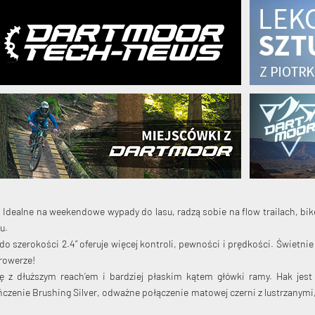
i. Idealne na weekendowe wypady do lasu, radzą sobie na flow trailach, b
u.
do szerokości 2.4” oferuje więcej kontroli, pewności i prędkości. Świetn
 rowerze!
ę z dłuższym reach’em i bardziej płaskim kątem główki ramy. Hak je
czenie Brushing Silver, odważne połączenie matowej czerni z lustrzanymi,