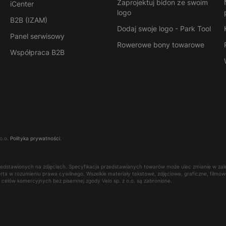
Zaprojektuj bidon ze swoim
iCenter
logo
B2B (IZAM)
Dodaj swoje logo - Park Tool
Panel serwisowy
Rowerowe bony towarowe
Współpraca B2B
o.o.
Polityka prywatności
.
rzedstawionych na zdjęciach. Specyfikacja przedstawianych towarów może ulec zmianie w za
oferta w rozumieniu prawa cywilnego. Wszelkie materiały tekstowe, zdjęciowe, graficzne, film
la celów komercyjnych bez pisemnej zgody Velo sp. z o.o. są zabronione.