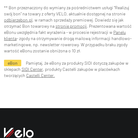
** Bon przeznaczony do wymiany za pośrednictwem usługi "Realizuj
swój bon" na towary z oferty VELO, aktualnie dostępnej na stronie
odbierzebon.pl
, w ramach sprzedaży premiowej. Dowiedz się jak
otrzymać Bon towarowy na
stronie promocji
. Prezentowana wartość
eBonu uwzględnia fakt wyrażenia - w procesie rejestracji w
Panelu
klienta
- zgody na otrzymywanie drogą mailową informacji handlowo-
marketingowe, np. newsletter rowerowy. W przypadku braku zgody
wartość eBonu zostanie obniżona o 10 zł.
eBon
Pamiętaj, że eBony za produkty SIDI dotyczą zakupów w
sklepach
SIDI Center
, produkty Castelli zakupów w placówkach
tworzących
Castelli Center.