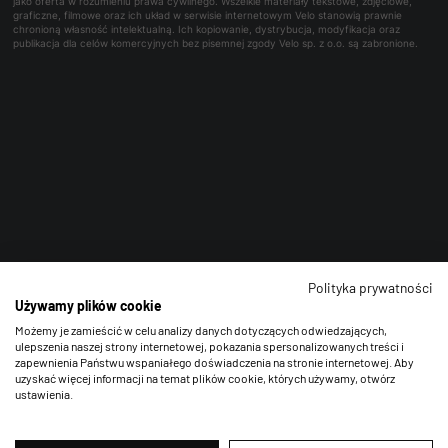
jako oferta w rozumieniu prawa cywilnego. Wszelkie materiały tekstowe, zdjęciowe,
graficzne, filmowe oraz ich układ w serwisie internetowym Velo stanowią prawnie
chronioną własność intelektualną. Ich kopiowanie, dystrybucja, modyfikacja oraz
publikacja dla celów komercyjnych bez pisemnej zgody Velo sp. z o.o. są zabronione.
Polityka prywatności
Używamy plików cookie
Możemy je zamieścić w celu analizy danych dotyczących odwiedzających,
ulepszenia naszej strony internetowej, pokazania spersonalizowanych treści i
zapewnienia Państwu wspaniałego doświadczenia na stronie internetowej. Aby
uzyskać więcej informacji na temat plików cookie, których używamy, otwórz
ustawienia.