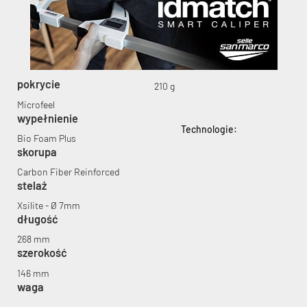
pokrycie
210 g
KryptoFlex Key Cable
Microfeel
wypełnienie
Technologie:
34,90 zł*
89,00 zł*
Bio Foam Plus
skorupa
Carbon Fiber Reinforced
stelaż
Xsilite - Ø 7mm
długość
268 mm
szerokość
146 mm
waga