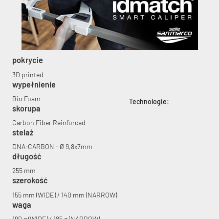
pokrycie
KryptoFlex Key Cable
3D printed
wypełnienie
34,90 zł*
89,00 zł*
Bio Foam
Technologie:
skorupa
Carbon Fiber Reinforced
stelaż
DNA-CARBON - Ø 9,8x7mm
długość
255 mm
szerokość
155 mm (WIDE) / 140 mm (NARROW)
waga
190 g (WIDE) / 185 g (NARROW)