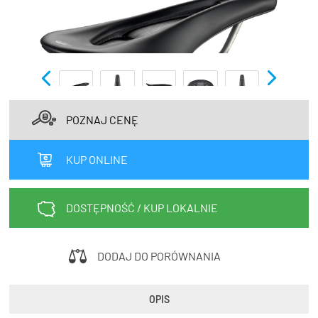
TRENING
WYPRZEDAŻ
OUTLET
NOWOŚCI
POZNAJ CENĘ
BONY
PROMOCJE
KUP ONLINE
KONTAKT
Kup bon podarunkowy
EN
Zestawy opon Vittoria teraz w
DOSTĘPNOŚĆ / KUP LOKALNIE
promocji z eBonem 60zł na kolejne
Kup bon podarunkowy
zakupy!
DODAJ DO PORÓWNANIA
Sprawdź teraz >>>
OPIS