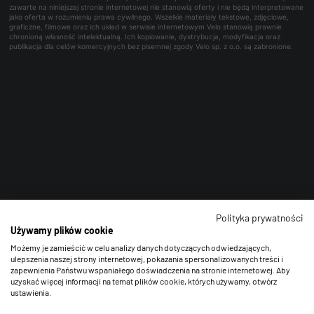
zawarte na niniejszej stronie internetowej nie stanowią oferty i nie będą interpretowane
jako oferta w rozumieniu prawa cywilnego. Wszelkie materiały tekstowe, zdjęciowe,
graficzne, filmowe oraz ich układ w serwisie internetowym Velo stanowią prawnie
chronioną własność intelektualną. Ich kopiowanie, dystrybucja, modyfikacja oraz
publikacja dla celów komercyjnych bez pisemnej zgody Velo sp. z o.o. są zabronione.
Polityka prywatności
Używamy plików cookie
Możemy je zamieścić w celu analizy danych dotyczących odwiedzających,
ulepszenia naszej strony internetowej, pokazania spersonalizowanych treści i
zapewnienia Państwu wspaniałego doświadczenia na stronie internetowej. Aby
uzyskać więcej informacji na temat plików cookie, których używamy, otwórz
ustawienia.