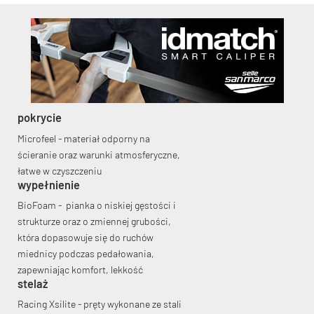
KryptoFlex Key Cable
pokrycie
Microfeel - materiał odporny na
34,90 zł*
89,00 zł*
ścieranie oraz warunki atmosferyczne,
łatwe w czyszczeniu
wypełnienie
BioFoam - pianka o niskiej gęstości i
strukturze oraz o zmiennej grubości,
która dopasowuje się do ruchów
miednicy podczas pedałowania,
zapewniając komfort, lekkość
stelaż
Racing Xsilite - pręty wykonane ze stali