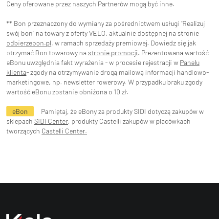
Ceny oferowane przez naszych Partnerów mogą być inne.
** Bon przeznaczony do wymiany za pośrednictwem usługi "Realizuj
swój bon" na towary z oferty VELO, aktualnie dostępnej na stronie
odbierzebon.pl
, w ramach sprzedaży premiowej. Dowiedz się jak
otrzymać Bon towarowy na
stronie promocji
. Prezentowana wartość
eBonu uwzględnia fakt wyrażenia - w procesie rejestracji w
Panelu
klienta
- zgody na otrzymywanie drogą mailową informacji handlowo-
marketingowe, np. newsletter rowerowy. W przypadku braku zgody
wartość eBonu zostanie obniżona o 10 zł.
eBon
Pamiętaj, że eBony za produkty SIDI dotyczą zakupów w
sklepach
SIDI Center
, produkty Castelli zakupów w placówkach
tworzących
Castelli Center.