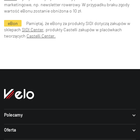
marketingowe, np. newsletter rowerowy. W przypadku braku zgody
wartość eBonu zostanie obniżona o 10 zł.
eBon
Pamiętaj, że eBony za produkty SIDI dotyczą zakupów w
sklepach
SIDI Center
, produkty Castelli zakupów w placówkach
tworzących
Castelli Center.
Polecamy
Dartmoor
Oferta
Author