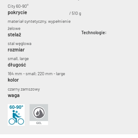
City 60-90°
pokrycie
/ 510 g
materiał syntetyczny, wypełnienie
żelowe
Technologie:
stelaż
KryptoFlex Key Cable
stal węglowa
rozmiar
small, large
34,90 zł*
89,00 zł*
długość
164 mm - small; 220 mm - large
kolor
czarny zamszowy
waga