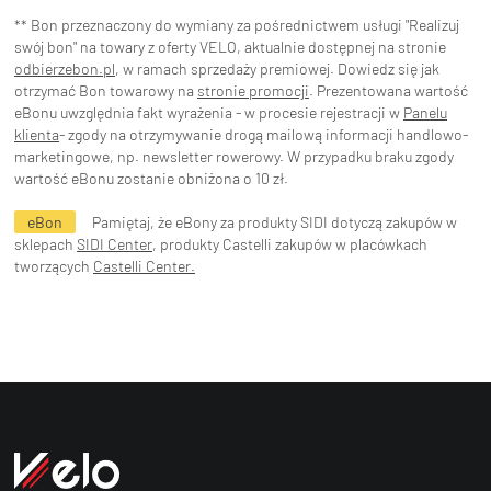
** Bon przeznaczony do wymiany za pośrednictwem usługi "Realizuj
swój bon" na towary z oferty VELO, aktualnie dostępnej na stronie
odbierzebon.pl
, w ramach sprzedaży premiowej. Dowiedz się jak
otrzymać Bon towarowy na
stronie promocji
. Prezentowana wartość
eBonu uwzględnia fakt wyrażenia - w procesie rejestracji w
Panelu
klienta
- zgody na otrzymywanie drogą mailową informacji handlowo-
marketingowe, np. newsletter rowerowy. W przypadku braku zgody
wartość eBonu zostanie obniżona o 10 zł.
eBon
Pamiętaj, że eBony za produkty SIDI dotyczą zakupów w
sklepach
SIDI Center
, produkty Castelli zakupów w placówkach
tworzących
Castelli Center.