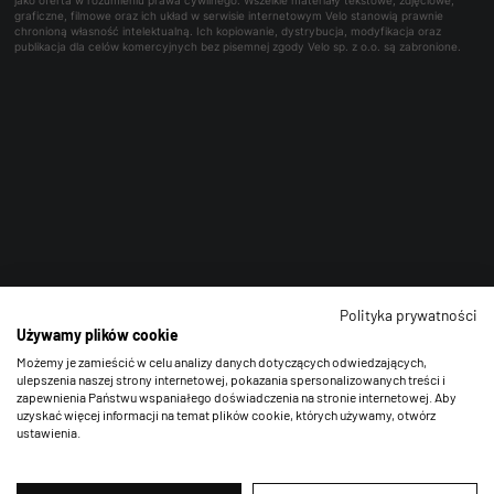
graficzne, filmowe oraz ich układ w serwisie internetowym Velo stanowią prawnie
chronioną własność intelektualną. Ich kopiowanie, dystrybucja, modyfikacja oraz
publikacja dla celów komercyjnych bez pisemnej zgody Velo sp. z o.o. są zabronione.
Polityka prywatności
Używamy plików cookie
Możemy je zamieścić w celu analizy danych dotyczących odwiedzających,
ulepszenia naszej strony internetowej, pokazania spersonalizowanych treści i
zapewnienia Państwu wspaniałego doświadczenia na stronie internetowej. Aby
uzyskać więcej informacji na temat plików cookie, których używamy, otwórz
ustawienia.