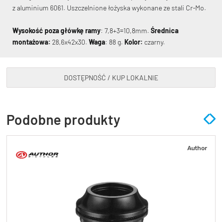
z aluminium 6061. Uszczelnione łożyska wykonane ze stali Cr-Mo.
Wysokość poza główkę ramy
: 7,8+3=10,8mm.
Średnica
montażowa:
28,6x42x30.
Waga
: 88 g.
Kolor:
czarny.
KryptoFlex Key Cable
DOSTĘPNOŚĆ / KUP LOKALNIE
34,90 zł*
89,00 zł*
Podobne produkty
Author