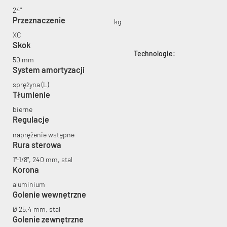
24"
Przeznaczenie
kg
XC
Skok
Technologie:
50 mm
System amortyzacji
KryptoFlex Key Cable
sprężyna (L)
Tłumienie
34,90 zł*
89,00 zł*
bierne
Regulacje
naprężenie wstępne
Rura sterowa
1"-1/8", 240 mm, stal
Korona
aluminium
Golenie wewnętrzne
Ø 25,4 mm, stal
Golenie zewnętrzne